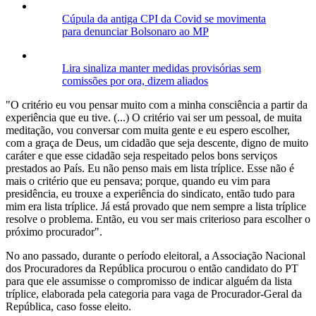
Cúpula da antiga CPI da Covid se movimenta
para denunciar Bolsonaro ao MP
Lira sinaliza manter medidas provisórias sem
comissões por ora, dizem aliados
"O critério eu vou pensar muito com a minha consciência a partir da
experiência que eu tive. (...) O critério vai ser um pessoal, de muita
meditação, vou conversar com muita gente e eu espero escolher,
com a graça de Deus, um cidadão que seja descente, digno de muito
caráter e que esse cidadão seja respeitado pelos bons serviços
prestados ao País. Eu não penso mais em lista tríplice. Esse não é
mais o critério que eu pensava; porque, quando eu vim para
presidência, eu trouxe a experiência do sindicato, então tudo para
mim era lista tríplice. Já está provado que nem sempre a lista tríplice
resolve o problema. Então, eu vou ser mais criterioso para escolher o
próximo procurador".
No ano passado, durante o período eleitoral, a Associação Nacional
dos Procuradores da República procurou o então candidato do PT
para que ele assumisse o compromisso de indicar alguém da lista
tríplice, elaborada pela categoria para vaga de Procurador-Geral da
República, caso fosse eleito.