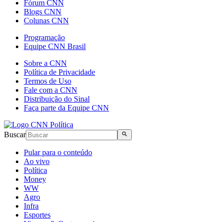
Fórum CNN
Blogs CNN
Colunas CNN
Programação
Equipe CNN Brasil
Sobre a CNN
Política de Privacidade
Termos de Uso
Fale com a CNN
Distribuição do Sinal
Faça parte da Equipe CNN
Buscar
Pular para o conteúdo
Ao vivo
Política
Money
WW
Agro
Infra
Esportes