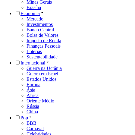
Minas Gerais
Brasília
Economia
Mercado
Investimentos
Banco Central
Bolsa de Valores
Imposto de Renda
Finanças Pessoais
Loterias
Sustentabilidade
Internacional
Guerra na Ucrânia
Guerra em Israel
Estados Unidos
Europa
Ásia
África
Oriente Médio
Rússia
China
Pop
BBB
Carnaval
Celebridades