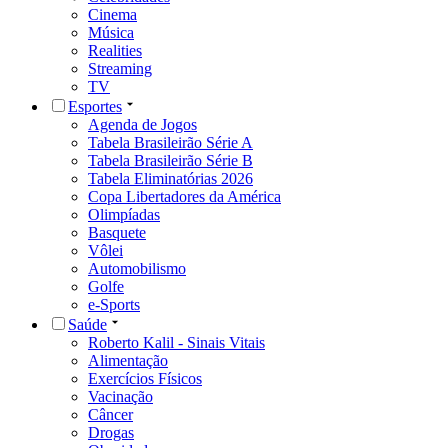
Cinema
Música
Realities
Streaming
TV
Esportes
Agenda de Jogos
Tabela Brasileirão Série A
Tabela Brasileirão Série B
Tabela Eliminatórias 2026
Copa Libertadores da América
Olimpíadas
Basquete
Vôlei
Automobilismo
Golfe
e-Sports
Saúde
Roberto Kalil - Sinais Vitais
Alimentação
Exercícios Físicos
Vacinação
Câncer
Drogas