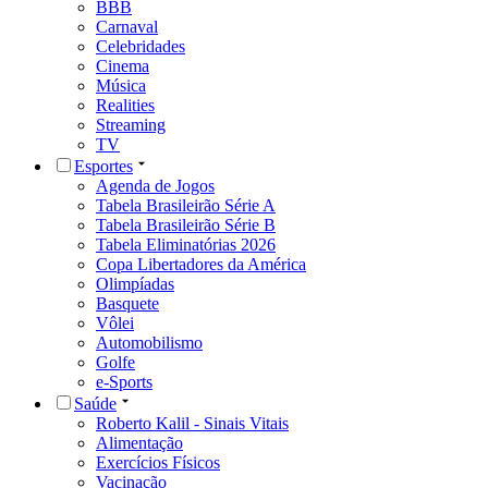
BBB
Carnaval
Celebridades
Cinema
Música
Realities
Streaming
TV
Esportes
Agenda de Jogos
Tabela Brasileirão Série A
Tabela Brasileirão Série B
Tabela Eliminatórias 2026
Copa Libertadores da América
Olimpíadas
Basquete
Vôlei
Automobilismo
Golfe
e-Sports
Saúde
Roberto Kalil - Sinais Vitais
Alimentação
Exercícios Físicos
Vacinação