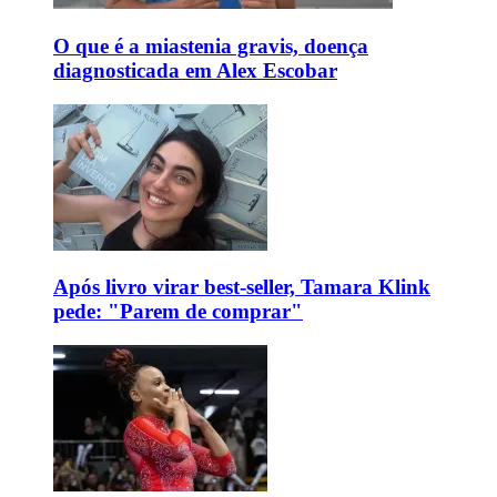
O que é a miastenia gravis, doença
diagnosticada em Alex Escobar
Após livro virar best-seller, Tamara Klink
pede: "Parem de comprar"