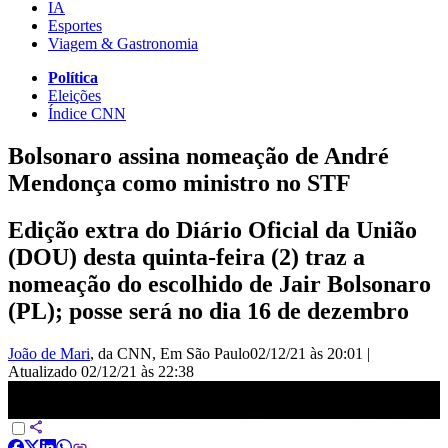
IA
Esportes
Viagem & Gastronomia
Política
Eleições
Índice CNN
Bolsonaro assina nomeação de André
Mendonça como ministro no STF
Edição extra do Diário Oficial da União
(DOU) desta quinta-feira (2) traz a
nomeação do escolhido de Jair Bolsonaro
(PL); posse será no dia 16 de dezembro
João de Mari
, da CNN
, Em São Paulo
02/12/21 às 20:01
|
Atualizado
02/12/21 às 22:38
Bolsonaro comemora aprovação do nome de Mendonça ao STF |
JORNAL DA CNN