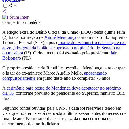
Compartilhar matéria
A edição extra do Diário Oficial da União (DOU) desta quinta-feira
(2) traz a nomeação de
André Mendonça
como ministro do Supremo
Tribunal Federal (STF), após o
nome do ex-ministro da Justiça e ex-
advogado-geral da União ser aprovado no plenário do Senado na
quarta-feira
(1º). O documento foi assinado pelo presidente
Jair
Bolsonaro
(PL).
O próprio presidente da República escolheu Mendonça para ocupar
o lugar do ex-ministro Marco Aurélio Mello,
aposentando
compulsoriamente
em julho deste ano ao completar 75 anos.
A
cerimônia para posse de Mendonça deve acontecer no próximo
dia 16
, conforme previsão do presidente do Supremo, ministro Luiz
Fux.
Segundo fontes ouvidas pela
CNN
, a data foi reservada tendo em
vista que no dia 17 será realizada a última sessão antes do recesso de
final de ano. No mesmo dia será realizada uma cerimônia de
encerramento do ano Judiciário.