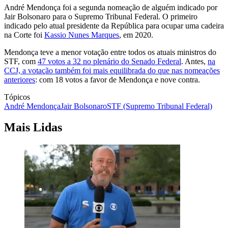
André Mendonça foi a segunda nomeação de alguém indicado por
Jair Bolsonaro para o Supremo Tribunal Federal. O primeiro
indicado pelo atual presidente da República para ocupar uma cadeira
na Corte foi
Kassio Nunes Marques
, em 2020.
Mendonça teve a menor votação entre todos os atuais ministros do
STF, com
47 votos a 32 no plenário do Senado Federal
. Antes,
na
CCJ, a votação também foi mais equilibrada do que nas nomeações
anteriores
: com 18 votos a favor de Mendonça e nove contra.
Tópicos
André Mendonça
Jair Bolsonaro
STF (Supremo Tribunal Federal)
Mais Lidas