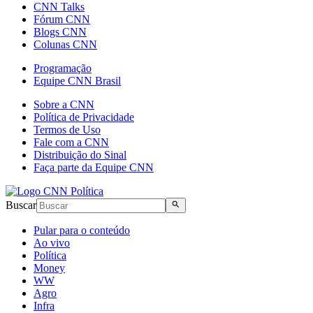
CNN Talks
Fórum CNN
Blogs CNN
Colunas CNN
Programação
Equipe CNN Brasil
Sobre a CNN
Política de Privacidade
Termos de Uso
Fale com a CNN
Distribuição do Sinal
Faça parte da Equipe CNN
Buscar
Pular para o conteúdo
Ao vivo
Política
Money
WW
Agro
Infra