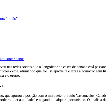
aro: "irmão"
ntam conter danos
eveu nas redes sociais que o "engolidor de casca de banana está passa
icou Zema, afirmando que ele "se aproveita e larga a acusação sem fu
ma e o grupo.
ta
au, que apurou a posição com o marqueteiro Paulo Vasconcelos, Caiado
o pode romper a unidade" e negando qualquer oportunismo. O analista 