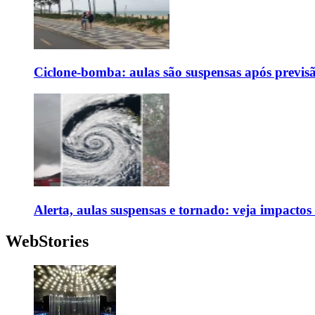
Ciclone-bomba: aulas são suspensas após previs
Alerta, aulas suspensas e tornado: veja impactos
WebStories