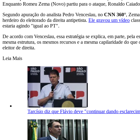
Enquanto Romeu Zema (Novo) partiu para o ataque, Ronaldo Caiado (
Segundo apuração do analista Pedro Venceslau, no
CNN 360°
, Zema 
herdeiro do eleitorado da direita antipetista.
Ele gravou um vídeo
class
estaria agindo "igual ao PT".
De acordo com Venceslau, essa estratégia se explica, em parte, pela
mesma estrutura, os mesmos recursos e a mesma capilaridade do que os
eleitor de direita.
Leia Mais
Tarcísio diz que Flávio deve "continuar dando esclareci