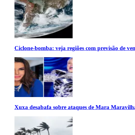
Ciclone-bomba: veja regiões com previsão de ven
Xuxa desabafa sobre ataques de Mara Maravilh