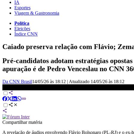
IA
Esportes
Viagem & Gastronomia
Política
Eleições
Índice CNN
Caiado preserva relação com Flávio; Zema
Pré-candidatos adotam estratégias opostas
apuração é de Pedro Venceslau no CNN 36
Da CNN Brasil
14/05/26 às 18:12
|
Atualizado
14/05/26 às 18:12
Caiado preserva relação com Flávio; Zema vai ao ataque | CNN 360°
Compartilhar matéria
A revelação de áudios envolvendo Flávio Bolsonaro (PL-RJ) e o ex-banq