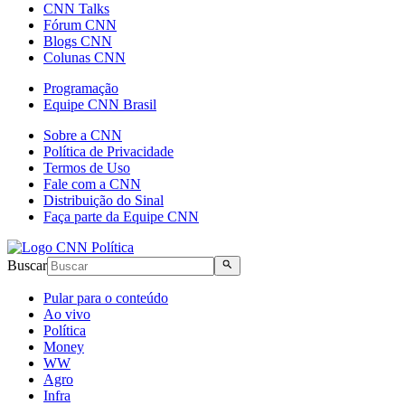
CNN Talks
Fórum CNN
Blogs CNN
Colunas CNN
Programação
Equipe CNN Brasil
Sobre a CNN
Política de Privacidade
Termos de Uso
Fale com a CNN
Distribuição do Sinal
Faça parte da Equipe CNN
Buscar
Pular para o conteúdo
Ao vivo
Política
Money
WW
Agro
Infra