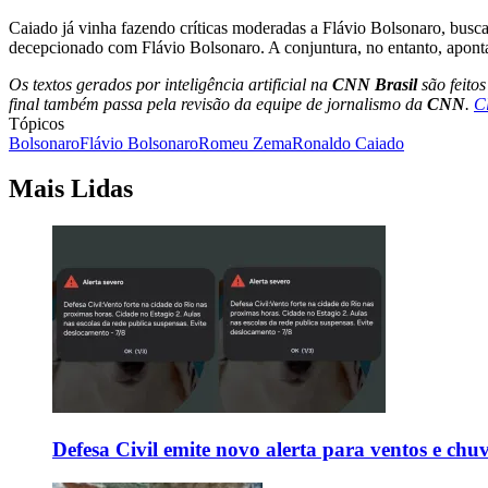
Caiado já vinha fazendo críticas moderadas a Flávio Bolsonaro, buscan
decepcionado com Flávio Bolsonaro. A conjuntura, no entanto, aponta
Os textos gerados por inteligência artificial na
CNN Brasil
são feito
final também passa pela revisão da equipe de jornalismo da
CNN
.
C
Tópicos
Bolsonaro
Flávio Bolsonaro
Romeu Zema
Ronaldo Caiado
Mais Lidas
Defesa Civil emite novo alerta para ventos e chu