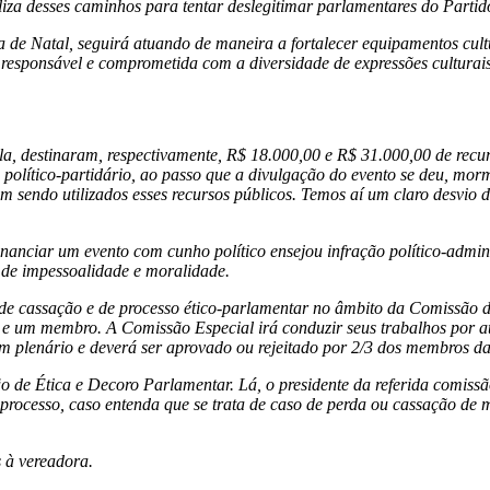
liza desses caminhos para tentar deslegitimar parlamentares do Partid
de Natal, seguirá atuando de maneira a fortalecer equipamentos cultu
 responsável e comprometida com a diversidade de expressões culturais 
, destinaram, respectivamente, R$ 18.000,00 e R$ 31.000,00 de recur
político-partidário, ao passo que a divulgação do evento se deu, morm
m sendo utilizados esses recursos públicos. Temos aí um claro desvio 
nanciar um evento com cunho político ensejou infração político-admini
s de impessoalidade e moralidade.
 de cassação e de processo ético-parlamentar no âmbito da Comissão de
 e um membro. A Comissão Especial irá conduzir seus trabalhos por até
em plenário e deverá ser aprovado ou rejeitado por 2/3 dos membros 
o de Ética e Decoro Parlamentar. Lá, o presidente da referida comiss
processo, caso entenda que se trata de caso de perda ou cassação de
s à vereadora.