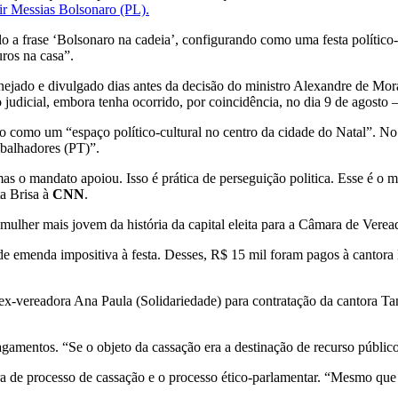
air Messias Bolsonaro (PL).
lo a frase ‘Bolsonaro na cadeia’, configurando como uma festa polític
uros na casa”.
anejado e divulgado dias antes da decisão do ministro Alexandre de Mor
o judicial, embora tenha ocorrido, por coincidência, no dia 9 de agos
ido como um “espaço político-cultural no centro da cidade do Natal”. N
balhadores (PT)”.
s o mandato apoiou. Isso é prática de perseguição politica. Esse é o 
ta Brisa à
CNN
.
mulher mais jovem da história da capital eleita para a Câmara de Verea
de emenda impositiva à festa. Desses, R$ 15 mil foram pagos à cantor
-vereadora Ana Paula (Solidariedade) para contratação da cantora Tan
agamentos. “Se o objeto da cassação era a destinação de recurso público 
a de processo de cassação e o processo ético-parlamentar. “Mesmo que B