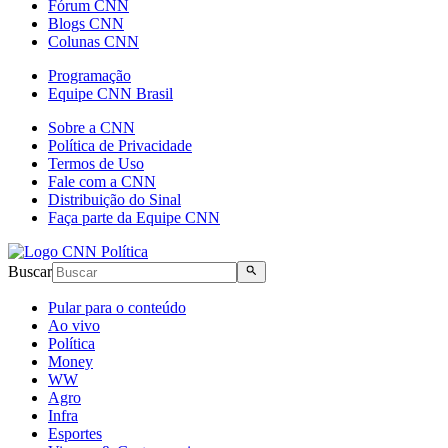
Fórum CNN
Blogs CNN
Colunas CNN
Programação
Equipe CNN Brasil
Sobre a CNN
Política de Privacidade
Termos de Uso
Fale com a CNN
Distribuição do Sinal
Faça parte da Equipe CNN
Buscar
Pular para o conteúdo
Ao vivo
Política
Money
WW
Agro
Infra
Esportes