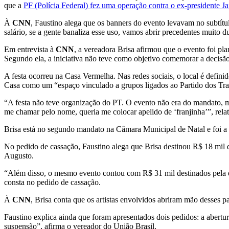
que a
PF (Polícia Federal) fez uma operação contra o ex-presidente J
À
CNN
, Faustino alega que os banners do evento levavam no subtítu
salário, se a gente banaliza esse uso, vamos abrir precedentes muito d
Em entrevista à
CNN
, a vereadora Brisa afirmou que o evento foi pl
Segundo ela, a iniciativa não teve como objetivo comemorar a decisã
A festa ocorreu na Casa Vermelha. Nas redes sociais, o local é defin
Casa como um “espaço vinculado a grupos ligados ao Partido dos Tra
“A festa não teve organização do PT. O evento não era do mandato, ma
me chamar pelo nome, queria me colocar apelido de ‘franjinha’”, rela
Brisa está no segundo mandato na Câmara Municipal de Natal e foi a 
No pedido de cassação, Faustino alega que Brisa destinou R$ 18 mil 
Augusto.
“Além disso, o mesmo evento contou com R$ 31 mil destinados pela ex
consta no pedido de cassação.
À
CNN
, Brisa conta que os artistas envolvidos abriram mão desses p
Faustino explica ainda que foram apresentados dois pedidos: a abertur
suspensão”, afirma o vereador do União Brasil.