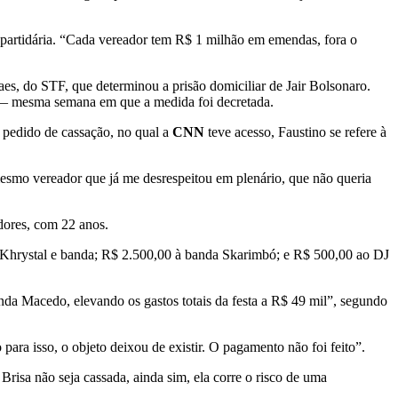
o-partidária. “Cada vereador tem R$ 1 milhão em emendas, fora o
aes, do STF, que determinou a prisão domiciliar de Jair Bolsonaro.
to — mesma semana em que a medida foi decretada.
o pedido de cassação, no qual a
CNN
teve acesso, Faustino se refere à
mesmo vereador que já me desrespeitou em plenário, que não queria
dores, com 22 anos.
a Khrystal e banda; R$ 2.500,00 à banda Skarimbó; e R$ 500,00 ao DJ
da Macedo, elevando os gastos totais da festa a R$ 49 mil”, segundo
para isso, o objeto deixou de existir. O pagamento não foi feito”.
risa não seja cassada, ainda sim, ela corre o risco de uma