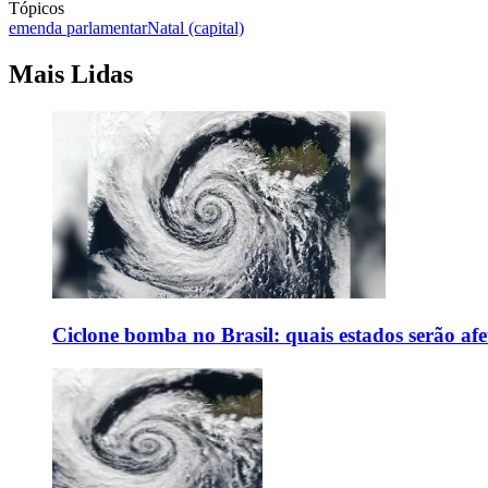
Tópicos
emenda parlamentar
Natal (capital)
Mais Lidas
Ciclone bomba no Brasil: quais estados serão af