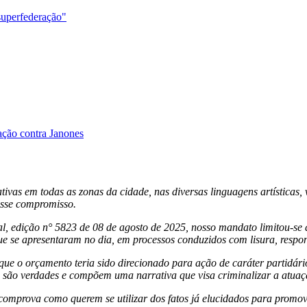
superfederação"
ação contra Janones
vas em todas as zonas da cidade, nas diversas linguagens artísticas, v
esse compromisso.
l, edição n° 5823 de 08 de agosto de 2025, nosso mandato limitou-se
que se apresentaram no dia, em processos conduzidos com lisura, respon
que o orçamento teria sido direcionado para ação de caráter partidár
 são verdades e compõem uma narrativa que visa criminalizar a atuaç
comprova como querem se utilizar dos fatos já elucidados para promo