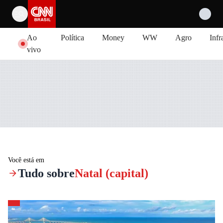
Pular para o conteúdo
Ao
Política
Money
WW
Agro
Infr
vivo
Você está em
Tudo sobre
Natal (capital)