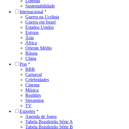
Loterias
Sustentabilidade
Internacional
Guerra na Ucrânia
Guerra em Israel
Estados Unidos
Europa
Ásia
África
Oriente Médio
Rússia
China
Pop
BBB
Carnaval
Celebridades
Cinema
Música
Realities
Streaming
TV
Esportes
Agenda de Jogos
Tabela Brasileirão Série A
Tabela Brasileirão Série B