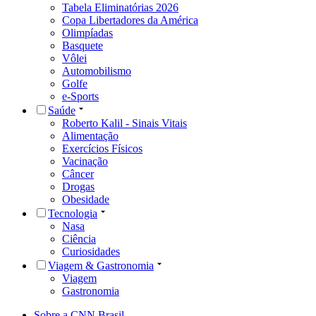
Tabela Eliminatórias 2026
Copa Libertadores da América
Olimpíadas
Basquete
Vôlei
Automobilismo
Golfe
e-Sports
Saúde
Roberto Kalil - Sinais Vitais
Alimentação
Exercícios Físicos
Vacinação
Câncer
Drogas
Obesidade
Tecnologia
Nasa
Ciência
Curiosidades
Viagem & Gastronomia
Viagem
Gastronomia
Sobre a CNN Brasil