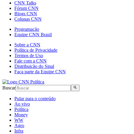
CNN Talks
Fórum CNN
Blogs CNN
Colunas CNN
Programação
Equipe CNN Brasil
Sobre a CNN
Política de Privacidade
Termos de Uso
Fale com a CNN
Distribuição do Sinal
Faça parte da Equipe CNN
Buscar
Pular para o conteúdo
Ao vivo
Política
Money
WW
Agro
Infra