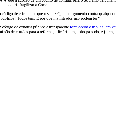
WW
que a adoção de um código de conduta para o Supremo Tribunal F
da poderia fragilizar a Corte.
código de ética: "Por que resistir? Qual o argumento contra qualquer 
públicos? Todos têm. E por que magistrados não podem ter?".
um código de conduta público e transparente
fortaleceria o tribunal em v
ssão de estudos para a reforma judiciária em junho passado, e já em ju