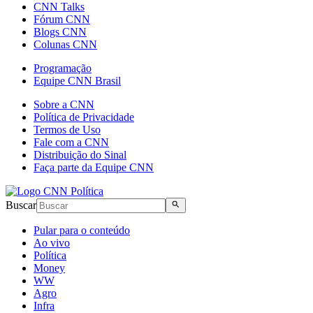
CNN Talks
Fórum CNN
Blogs CNN
Colunas CNN
Programação
Equipe CNN Brasil
Sobre a CNN
Política de Privacidade
Termos de Uso
Fale com a CNN
Distribuição do Sinal
Faça parte da Equipe CNN
Buscar
Pular para o conteúdo
Ao vivo
Política
Money
WW
Agro
Infra