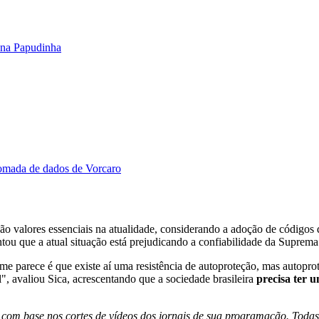
o na Papudinha
omada de dados de Vorcaro
 são valores essenciais na atualidade, considerando a adoção de código
 que a atual situação está prejudicando a confiabilidade da Suprema C
e parece é que existe aí uma resistência de autoproteção, mas autopro
", avaliou Sica, acrescentando que a sociedade brasileira
precisa ter 
s com base nos cortes de vídeos dos jornais de sua programação. Todas