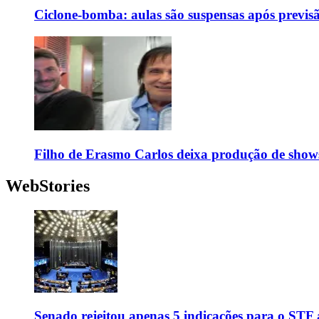
Ciclone-bomba: aulas são suspensas após previs
Filho de Erasmo Carlos deixa produção de show
WebStories
Senado rejeitou apenas 5 indicações para o STF 