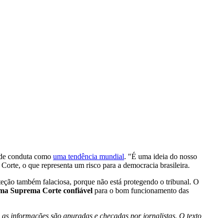
s de conduta como
uma tendência mundial
. "É uma ideia do nosso
orte, o que representa um risco para a democracia brasileira.
teção também falaciosa, porque não está protegendo o tribunal. O
uma Suprema Corte confiável
para o bom funcionamento das
 as informações são apuradas e checadas por jornalistas. O texto