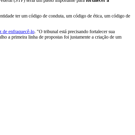
ederal (STF) seria um passo importante para
fortalecer a
entidade ter um código de conduta, um código de ética, um código de
ez de enfraquecê-lo
. "O tribunal está precisando fortalecer sua
lho a primeira linha de propostas foi justamente a criação de um