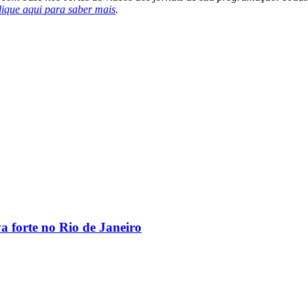
lique aqui para saber mais
.
va forte no Rio de Janeiro