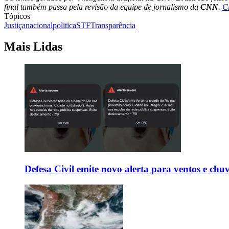
final também passa pela revisão da equipe de jornalismo da
CNN
.
C
Tópicos
Justiça
nacional
politica
STF
Transparência
Mais Lidas
Defesa Civil emite novo alerta para ventos e chu