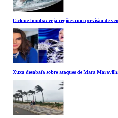
Ciclone-bomba: veja regiões com previsão de ven
Xuxa desabafa sobre ataques de Mara Maravilh