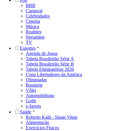
Pop
BBB
Carnaval
Celebridades
Cinema
Música
Realities
Streaming
TV
Esportes
Agenda de Jogos
Tabela Brasileirão Série A
Tabela Brasileirão Série B
Tabela Eliminatórias 2026
Copa Libertadores da América
Olimpíadas
Basquete
Vôlei
Automobilismo
Golfe
e-Sports
Saúde
Roberto Kalil - Sinais Vitais
Alimentação
Exercícios Físicos