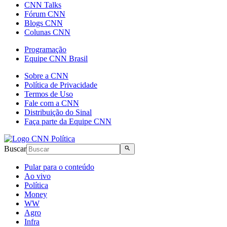
CNN Talks
Fórum CNN
Blogs CNN
Colunas CNN
Programação
Equipe CNN Brasil
Sobre a CNN
Política de Privacidade
Termos de Uso
Fale com a CNN
Distribuição do Sinal
Faça parte da Equipe CNN
Buscar
Pular para o conteúdo
Ao vivo
Política
Money
WW
Agro
Infra