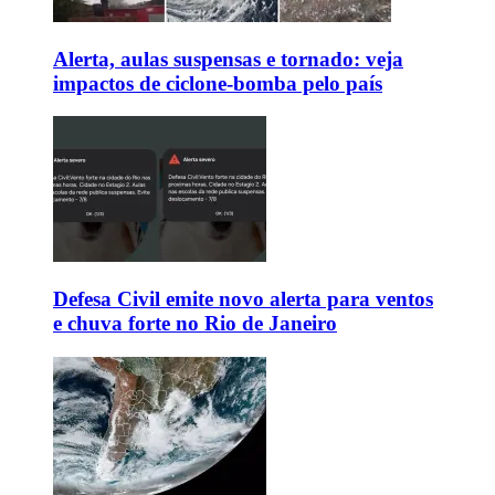
Alerta, aulas suspensas e tornado: veja
impactos de ciclone-bomba pelo país
Defesa Civil emite novo alerta para ventos
e chuva forte no Rio de Janeiro