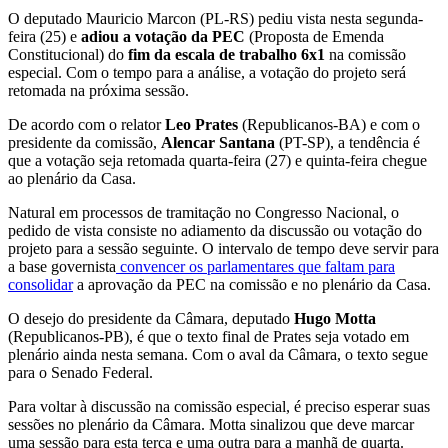
O deputado Mauricio Marcon (PL-RS) pediu vista nesta segunda-
feira (25) e
adiou a votação da PEC
(Proposta de Emenda
Constitucional) do
fim da escala de trabalho 6x1
na comissão
especial. Com o tempo para a análise, a votação do projeto será
retomada na próxima sessão.
De acordo com o relator
Leo Prates
(Republicanos-BA) e com o
presidente da comissão,
Alencar Santana
(PT-SP), a tendência é
que a votação seja retomada quarta-feira (27) e quinta-feira chegue
ao plenário da Casa.
Natural em processos de tramitação no Congresso Nacional, o
pedido de vista consiste no adiamento da discussão ou votação do
projeto para a sessão seguinte. O intervalo de tempo deve servir para
a base governista
convencer os parlamentares que faltam para
consolidar
a aprovação da PEC na comissão e no plenário da Casa.
O desejo do presidente da Câmara, deputado
Hugo Motta
(Republicanos-PB), é que o texto final de Prates seja votado em
plenário ainda nesta semana. Com o aval da Câmara, o texto segue
para o Senado Federal.
Para voltar à discussão na comissão especial, é preciso esperar suas
sessões no plenário da Câmara. Motta sinalizou que deve marcar
uma sessão para esta terça e uma outra para a manhã de quarta.