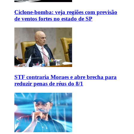
Ciclone-bomba: veja regiões com previsão
de ventos fortes no estado de SP
STF contraria Moraes e abre brecha para
reduzir penas de réus do 8/1