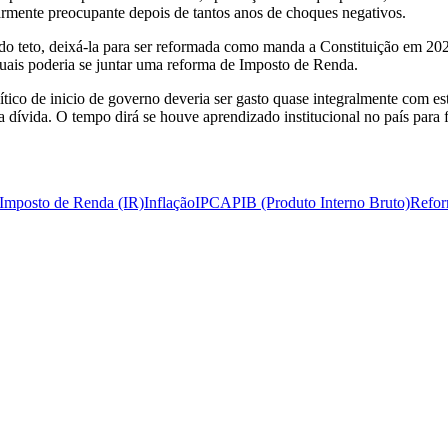
ularmente preocupante depois de tantos anos de choques negativos.
o teto, deixá-la para ser reformada como manda a Constituição em 2026,
uais poderia se juntar uma reforma de Imposto de Renda.
lítico de inicio de governo deveria ser gasto quase integralmente com 
 da dívida. O tempo dirá se houve aprendizado institucional no país para
Imposto de Renda (IR)
Inflação
IPCA
PIB (Produto Interno Bruto)
Refor