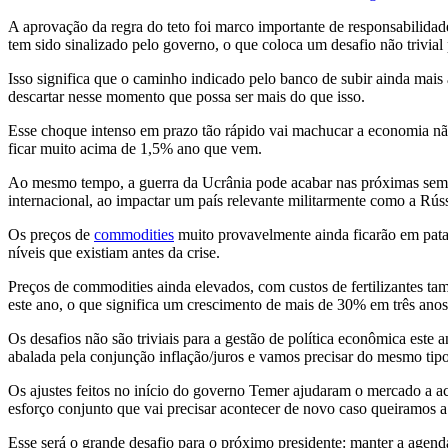
A aprovação da regra do teto foi marco importante de responsabilidade 
tem sido sinalizado pelo governo, o que coloca um desafio não trivial
Isso significa que o caminho indicado pelo banco de subir ainda mais
descartar nesse momento que possa ser mais do que isso.
Esse choque intenso em prazo tão rápido vai machucar a economia não
ficar muito acima de 1,5% ano que vem.
Ao mesmo tempo, a guerra da Ucrânia pode acabar nas próximas semana
internacional, ao impactar um país relevante militarmente como a Rú
Os preços de
commodities
muito provavelmente ainda ficarão em pata
níveis que existiam antes da crise.
Preços de commodities ainda elevados, com custos de fertilizantes t
este ano, o que significa um crescimento de mais de 30% em três anos
Os desafios não são triviais para a gestão de política econômica est
abalada pela conjunção inflação/juros e vamos precisar do mesmo tip
Os ajustes feitos no início do governo Temer ajudaram o mercado a ac
esforço conjunto que vai precisar acontecer de novo caso queiramos a
Esse será o grande desafio para o próximo presidente: manter a agenda