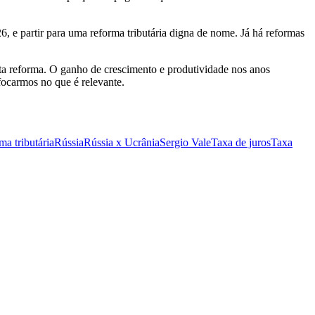
 e partir para uma reforma tributária digna de nome. Já há reformas
esta reforma. O ganho de crescimento e produtividade nos anos
 focarmos no que é relevante.
ma tributária
Rússia
Rússia x Ucrânia
Sergio Vale
Taxa de juros
Taxa