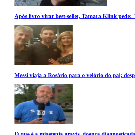
Após livro virar best-seller, Tamara Klink pede
Messi viaja a Rosário para o velório do pai; des
O que é a miastenia gravis, doença diagnostica