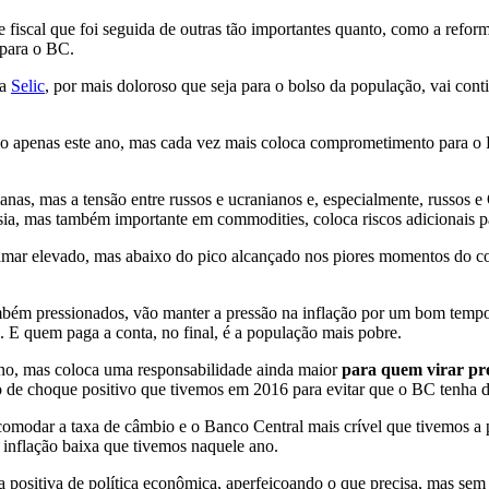
fiscal que foi seguida de outras tão importantes quanto, como a reforma
 para o BC.
 a
Selic
, por mais doloroso que seja para o bolso da população, vai conti
 apenas este ano, mas cada vez mais coloca comprometimento para o PI
s, mas a tensão entre russos e ucranianos e, especialmente, russos e O
ssia, mas também importante em commodities, coloca riscos adicionais 
mar elevado, mas abaixo do pico alcançado nos piores momentos do con
ambém pressionados, vão manter a pressão na inflação por um bom tempo
. E quem paga a conta, no final, é a população mais pobre.
e ano, mas coloca uma responsabilidade ainda maior
para quem virar pr
o de choque positivo que tivemos em 2016 para evitar que o BC tenha d
omodar a taxa de câmbio e o Banco Central mais crível que tivemos a p
 inflação baixa que tivemos naquele ano.
 positiva de política econômica, aperfeiçoando o que precisa, mas sem 