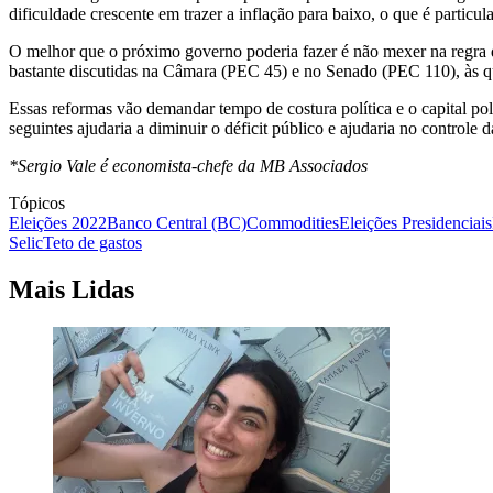
dificuldade crescente em trazer a inflação para baixo, o que é partic
O melhor que o próximo governo poderia fazer é não mexer na regra d
bastante discutidas na Câmara (PEC 45) e no Senado (PEC 110), às q
Essas reformas vão demandar tempo de costura política e o capital po
seguintes ajudaria a diminuir o déficit público e ajudaria no controle
*Sergio Vale é economista-chefe da MB Associados
Tópicos
Eleições 2022
Banco Central (BC)
Commodities
Eleições Presidenciais
Selic
Teto de gastos
Mais Lidas