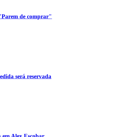
: "Parem de comprar"
pedida será reservada
da em Alex Escobar