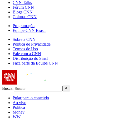
CNN Talks
Fórum CNN
Blogs CNN
Colunas CNN
Programação
Equipe CNN Brasil
Sobre a CNN
Política de Privacidade
Termos de Uso
Fale com a CNN
Distribuição do Sinal
Faça parte da Equipe CNN
Buscar
Pular para o conteúdo
Ao vivo
Política
Money
WW