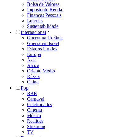
Bolsa de Valores
Imposto de Renda
Finanças Pessoais
Loterias
Sustentabilidade
Internacional
Guerra na Ucrânia
Guerra em Israel
Estados Unidos
Europa
Ásia
África
Oriente Médio
Rússia
China
Pop
BBB
Carnaval
Celebridades
Cinema
Música
Realities
Streaming
TV