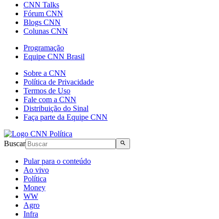
CNN Talks
Fórum CNN
Blogs CNN
Colunas CNN
Programação
Equipe CNN Brasil
Sobre a CNN
Política de Privacidade
Termos de Uso
Fale com a CNN
Distribuição do Sinal
Faça parte da Equipe CNN
Buscar
Pular para o conteúdo
Ao vivo
Política
Money
WW
Agro
Infra