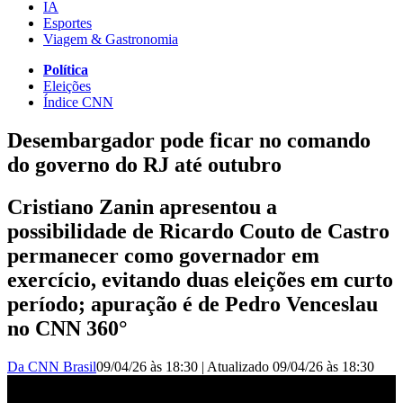
IA
Esportes
Viagem & Gastronomia
Política
Eleições
Índice CNN
Desembargador pode ficar no comando
do governo do RJ até outubro
Cristiano Zanin apresentou a
possibilidade de Ricardo Couto de Castro
permanecer como governador em
exercício, evitando duas eleições em curto
período; apuração é de Pedro Venceslau
no CNN 360°
Da CNN Brasil
09/04/26 às 18:30
|
Atualizado
09/04/26 às 18:30
Desembargador pode ficar no comando do governo do Rio de
Janeiro até outubro | CNN 360º