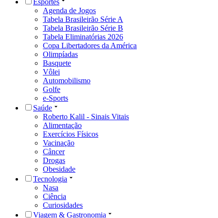
Esportes
Agenda de Jogos
Tabela Brasileirão Série A
Tabela Brasileirão Série B
Tabela Eliminatórias 2026
Copa Libertadores da América
Olimpíadas
Basquete
Vôlei
Automobilismo
Golfe
e-Sports
Saúde
Roberto Kalil - Sinais Vitais
Alimentação
Exercícios Físicos
Vacinação
Câncer
Drogas
Obesidade
Tecnologia
Nasa
Ciência
Curiosidades
Viagem & Gastronomia