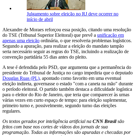
Julgamento sobre eleição no RJ deve ocorrer no
início de abril
Alexandre de Moraes reforçou essa posição, citando uma resolução
do TSE (Tribunal Superior Eleitoral) que prevê a
unificação em
apenas uma eleição
ordinária, o que resolveria problemas logísticos.
Segundo a apuração, para realizar a eleição do mandato tampão
seria necessário seguir as regras do TSE, incluindo a realização de
convenção partidária 55 dias antes do pleito.
A tese é defendida pelo PSD, que argumenta que a permanência do
presidente do Tribunal de Justiça no cargo impediria que o deputado
Douglas Ruas (PL)
, apontado como favorito em uma eventual
eleição indireta, governasse o estado "com a caneta na mão" durante
o período eleitoral. O partido também destaca a dificuldade logística
para o eleitor do Rio de Janeiro, que teria que comparecer às urnas
várias vezes em curto espaço de tempo: para eleição suplementar,
primeiro turno e, possivelmente, segundo turno das eleições
regulares.
Os textos gerados por inteligência artificial na
CNN Brasil
são
feitos com base nos cortes de vídeos dos jornais de sua
programação. Todas as informações são apuradas e checadas por