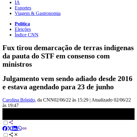
IA
Esportes
Viagem & Gastronomia
Política
Eleições
Índice CNN
Fux tirou demarcação de terras indígenas
da pauta do STF em consenso com
ministros
Julgamento vem sendo adiado desde 2016
e estava agendado para 23 de junho
Carolina Brígido
, da CNN
02/06/22 às 15:29
|
Atualizado
02/06/22
às 19:47
Fux tirou demarcação de terras indígenas da pauta do STF em
consenso com ministros | EXPRESSO CNN