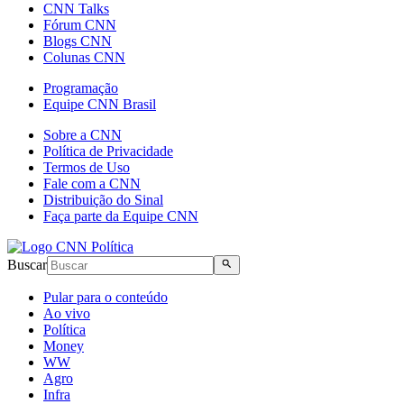
CNN Talks
Fórum CNN
Blogs CNN
Colunas CNN
Programação
Equipe CNN Brasil
Sobre a CNN
Política de Privacidade
Termos de Uso
Fale com a CNN
Distribuição do Sinal
Faça parte da Equipe CNN
Buscar
Pular para o conteúdo
Ao vivo
Política
Money
WW
Agro
Infra