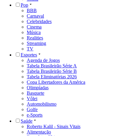
Pop
BBB
Carnaval
Celebridades
Cinema
Música
Realities
Streaming
TV
Esportes
Agenda de Jogos
Tabela Brasileirão Série A
Tabela Brasileirão Série B
Tabela Eliminatórias 2026
Copa Libertadores da América
Olimpíadas
Basquete
Vôlei
Automobilismo
Golfe
e-Sports
Saúde
Roberto Kalil - Sinais Vitais
Alimentação