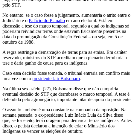
pelo STF.
No entanto, se o caso fosse a julgamento, aumentaria o atrito entre o
Judiciário e o
Palácio do Planalto
em ano eleitoral. Está em
discussão a tese do marco temporal, segundo a qual os indígenas só
poderiam reivindicar terras onde estavam fisicamente presentes na
data da promulgação da Constituição Federal – ou seja, em 5 de
outubro de 1988.
A regra restringe a demarcação de terras para as etnias. Em caráter
reservado, ministros do STF acreditam que o plenário derrubaria a
tese e daria ganho de causa para os indígenas.
Caso essa decisão fosse tomada, o tribunal entraria em conflito mais
uma vez com o
presidente Jair Bolsonaro
.
Na última sexta-feira (27), Bolsonaro disse que não cumpriria
eventual decisão do STF que derrubasse o marco temporal. A tese é
defendida pelo agronegócio, importante pilar de apoio do presidente.
O assunto também é uma constante na campanha da oposição. Na
semana passada, o ex-presidente Luiz Inácio Lula da Silva disse
que, se for eleito, terá coragem para demarcar terras indígenas. Antes
disso, o petista declarou a intenção de criar o Ministério dos
Indígenas se vencer as eleições de outubro.