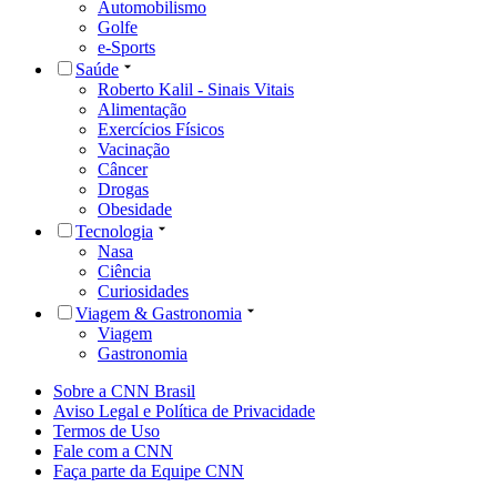
Automobilismo
Golfe
e-Sports
Saúde
Roberto Kalil - Sinais Vitais
Alimentação
Exercícios Físicos
Vacinação
Câncer
Drogas
Obesidade
Tecnologia
Nasa
Ciência
Curiosidades
Viagem & Gastronomia
Viagem
Gastronomia
Sobre a CNN Brasil
Aviso Legal e Política de Privacidade
Termos de Uso
Fale com a CNN
Faça parte da Equipe CNN