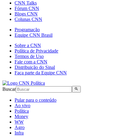
CNN Talks
Fórum CNN
Blogs CNN
Colunas CNN
Programação
Equipe CNN Brasil
Sobre a CNN
Política de Privacidade
Termos de Uso
Fale com a CNN
Distribuição do Sinal
Faça parte da Equipe CNN
Buscar
Pular para o conteúdo
Ao vivo
Política
Money
WW
Agro
Infra