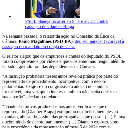
PSOL planeja recorrer ao STF e à CCJ contra
cassação de Glauber Braga
Na semana passada, o relator da ação no Conselho de Ética da
Câmara,
Paulo Magalhães (PSD-BA)
,
deu seu parecer favorável à
cassação do mandato do colega de Casa.
O relator alegou que os empurrões e chutes do deputado do PSOL
foram comprovados por vídeos e que Costenaro não reagiu, além de
ter sido agredido fora das dependências da Câmara.
“A instrução probatória nesses autos revelou prática por parte do
representado de procedimento incompatível com o decoro
parlamentar. Exige-se do congressista a adoção de conduta
irretocável, uma vez que o interesse público não aceita deslizes na
sua atuação”, declarou o relator.
“Diante das provas produzidas nos autos, verifica-se que o
representado [Glauber Braga] extrapolou os direitos inerentes ao
mandato, abusando, assim, das prerrogativas que possui. (…) É uma
quebra nítida de decoro parlamentar. (…) Diante o exposto, voto
pela procedência da representação número 5 de 2024 com a