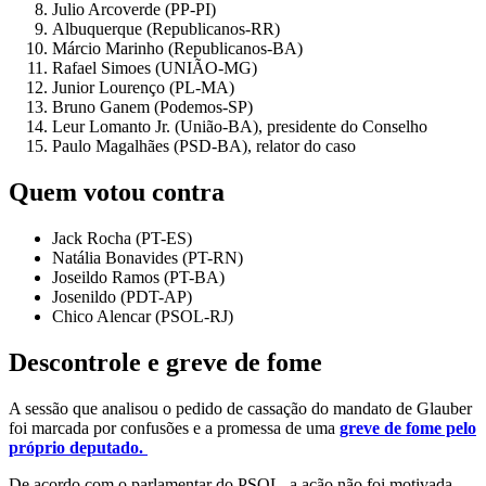
Julio Arcoverde (PP-PI)
Albuquerque (Republicanos-RR)
Márcio Marinho (Republicanos-BA)
Rafael Simoes (UNIÃO-MG)
Junior Lourenço (PL-MA)
Bruno Ganem (Podemos-SP)
Leur Lomanto Jr. (União-BA), presidente do Conselho
Paulo Magalhães (PSD-BA), relator do caso
Quem votou contra
Jack Rocha (PT-ES)
Natália Bonavides (PT-RN)
Joseildo Ramos (PT-BA)
Josenildo (PDT-AP)
Chico Alencar (PSOL-RJ)
Descontrole e greve de fome
A sessão que analisou o pedido de cassação do mandato de Glauber
foi marcada por confusões e a promessa de uma
greve de fome pelo
próprio deputado.
De acordo com o parlamentar do PSOL, a ação não foi motivada