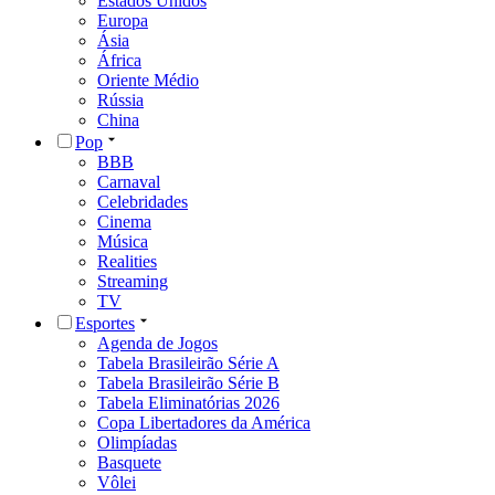
Estados Unidos
Europa
Ásia
África
Oriente Médio
Rússia
China
Pop
BBB
Carnaval
Celebridades
Cinema
Música
Realities
Streaming
TV
Esportes
Agenda de Jogos
Tabela Brasileirão Série A
Tabela Brasileirão Série B
Tabela Eliminatórias 2026
Copa Libertadores da América
Olimpíadas
Basquete
Vôlei