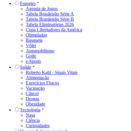
Esportes
Agenda de Jogos
Tabela Brasileirão Série A
Tabela Brasileirão Série B
Tabela Eliminatórias 2026
Copa Libertadores da América
Olimpíadas
Basquete
Vôlei
Automobilismo
Golfe
e-Sports
Saúde
Roberto Kalil - Sinais Vitais
Alimentação
Exercícios Físicos
Vacinação
Câncer
Drogas
Obesidade
Tecnologia
Nasa
Ciência
Curiosidades