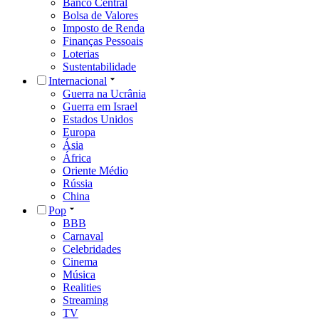
Banco Central
Bolsa de Valores
Imposto de Renda
Finanças Pessoais
Loterias
Sustentabilidade
Internacional
Guerra na Ucrânia
Guerra em Israel
Estados Unidos
Europa
Ásia
África
Oriente Médio
Rússia
China
Pop
BBB
Carnaval
Celebridades
Cinema
Música
Realities
Streaming
TV