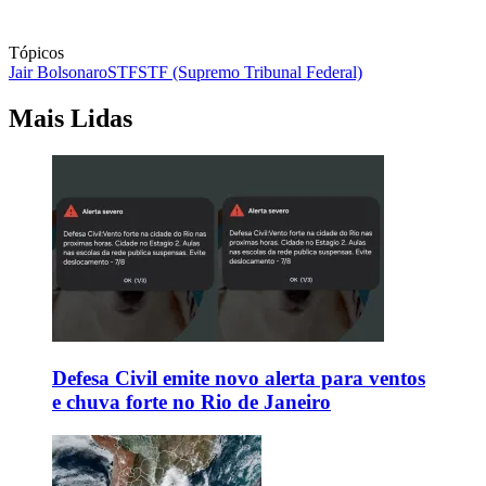
Tópicos
Jair Bolsonaro
STF
STF (Supremo Tribunal Federal)
Mais Lidas
Defesa Civil emite novo alerta para ventos
e chuva forte no Rio de Janeiro