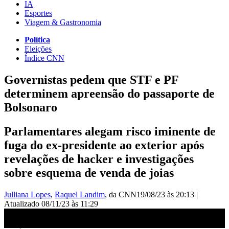
IA
Esportes
Viagem & Gastronomia
Política
Eleições
Índice CNN
Governistas pedem que STF e PF
determinem apreensão do passaporte de
Bolsonaro
Parlamentares alegam risco iminente de
fuga do ex-presidente ao exterior após
revelações de hacker e investigações
sobre esquema de venda de joias
Julliana Lopes
,
Raquel Landim
, da CNN
19/08/23 às 20:13
|
Atualizado
08/11/23 às 11:29
Governistas pedem que STF e PF determinem apreensão do
passaporte de Bolsonaro | CNN PRIME TIME