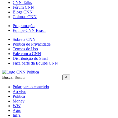
CNN Talks
Fórum CNN
Blogs CNN
Colunas CNN
Programação
Equipe CNN Brasil
Sobre a CNN
Política de Privacidade
Termos de Uso
Fale com a CNN
Distribuição do Sinal
Faça parte da Equipe CNN
Buscar
Pular para o conteúdo
Ao vivo
Política
Money
WW
Agro
Infra