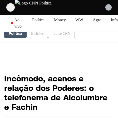
Pular para o conteúdo
Ao
Política
Money
WW
Agro
Infr
vivo
Política
Eleições
Índice CNN
Incômodo, acenos e
relação dos Poderes: o
telefonema de Alcolumbre
e Fachin