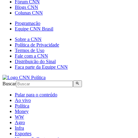
Fórum CNN
Blogs CNN
Colunas CNN
Programação
Equipe CNN Brasil
Sobre a CNN
Política de Privacidade
Termos de Uso
Fale com a CNN
Distribuição do Sinal
Faça parte da Equipe CNN
Buscar
Pular para o conteúdo
Ao vivo
Política
Money
WW
Agro
Infra
Esportes