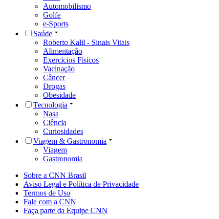
Automobilismo
Golfe
e-Sports
Saúde
Roberto Kalil - Sinais Vitais
Alimentação
Exercícios Físicos
Vacinação
Câncer
Drogas
Obesidade
Tecnologia
Nasa
Ciência
Curiosidades
Viagem & Gastronomia
Viagem
Gastronomia
Sobre a CNN Brasil
Aviso Legal e Política de Privacidade
Termos de Uso
Fale com a CNN
Faça parte da Equipe CNN