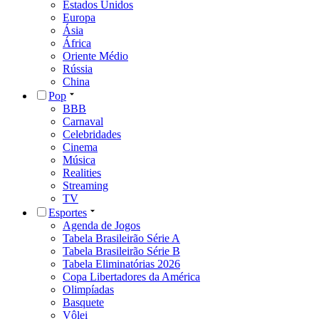
Estados Unidos
Europa
Ásia
África
Oriente Médio
Rússia
China
Pop
BBB
Carnaval
Celebridades
Cinema
Música
Realities
Streaming
TV
Esportes
Agenda de Jogos
Tabela Brasileirão Série A
Tabela Brasileirão Série B
Tabela Eliminatórias 2026
Copa Libertadores da América
Olimpíadas
Basquete
Vôlei