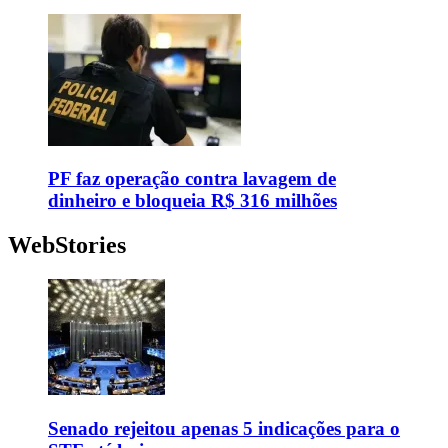
PF faz operação contra lavagem de
dinheiro e bloqueia R$ 316 milhões
WebStories
Senado rejeitou apenas 5 indicações para o