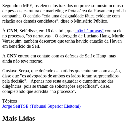
Segundo o MPE, os elementos trazidos no processo mostram o uso
de pessoas, estrutura de marketing e frota aérea da Havan em prol da
campanha. O cenário “cria uma desigualdade fática evidente com
relação aos demais candidatos”, disse o Ministério Público.
À
CNN
, Seif disse, em 16 de abril, que
"não há provas"
contra ele
no processo, "só narrativas". O advogado de Luciano Hang, Murilo
Varasquim, também descartou que tenha havido atuação da Havan
em benefício de Seif.
A
CNN
entrou em contato com as defesas de Seif e Hang, mas
ainda não teve retorno.
Gustavo Serpa, que defende os partidos que entraram com a ação,
disse que "os advogados de ambos os lados foram surpreendidos
pela decisão". "Apenas nos resta aguardar o cumprimento das
diligências, pois se tratam de solicitações específicas", disse,
completando que acredita "no processo".
Tópicos
Jorge Seif
TSE (Tribunal Superior Eleitoral)
Mais Lidas