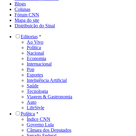
Blogs
Colunas
Fórum CNN
Mapa do site
Distribuição do Sinal
Editorias
Ao Vivo
Política
Nacional
Economia
Internacional
Pop
Esportes
Inteligência Artificial
Saúde
Tecnologia
Viagem & Gastronomia
Auto
LifeStyle
Política
Índice CNN
Governo Lula
Câmara dos Deputados
Senado Federal