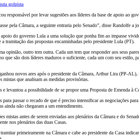
nuta golpista
u responsável por levar sugestões aos líderes da base de apoio ao gov
sse pela Câmara, a seguinte entraria pelo Senado”, disse Randolfe a jor
apoio do governo Lula a uma solução que ponha fim ao impasse vivid
re a tramitação das propostas encaminhadas pelo presidente Lula (PT).
ma opinião, outro tem outra. Cada um tem que responder aos seus pares,
ue são dois líderes maduros o suficiente, cada um com seu estilo, pa
anhou novos ares após o presidente da Câmara, Arthur Lira (PP-AL), dec
s mistas que analisam as medidas provisórias.
s e levantou a possibilidade de se propor uma Proposta de Emenda à Co
 para passar o recado de que é preciso intensificar as negociações pa
mas ainda não chegaram a um entendimento.
sões mistas antes de serem enviadas aos plenários da Câmara e do Sena
ente nos plenários das duas Casas.
 tramitar primeiramente na Câmara e cabe ao presidente da Casa indicar
s.