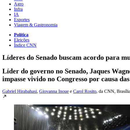
Agro
Infra
IA
Esportes
Viagem & Gastronomia
Política
Eleições
Índice CNN
Líderes do Senado buscam acordo para mud
Líder do governo no Senado, Jaques Wagne
impasse vivido no Congresso por causa da
Gabriel Hirabahasi
,
Giovanna Inoue
e
Carol Rosito
, da CNN
, Brasíli