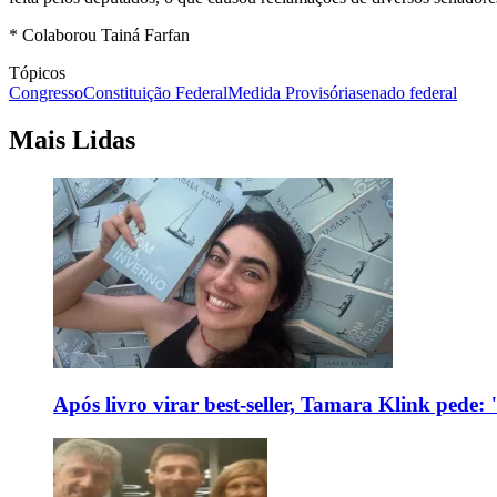
* Colaborou Tainá Farfan
Tópicos
Congresso
Constituição Federal
Medida Provisória
senado federal
Mais Lidas
Após livro virar best-seller, Tamara Klink pede