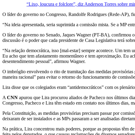
“Lixo, loucura e folclore”, diz Anderson Torres sobre mi
O líder do governo no Congresso, Randolfe Rodrigues (Rede-AP), fico
“Na ideia apresentada, seria suprimida a comissão mista. Se a MP entra
O líder do governo no Senado, Jaques Wagner (PT-BA), confirmou o 
discussão é o poder que cada presidente de Casa Legislativa terá sob
“Na relação democrática, isso [mal-estar] sempre acontece. Um tem u
Eu acho que tem afastamento momentâneo e tem aproximação. Eu acho q
desentendimento pessoal”, afirmou Wagner.
O imbróglio envolvendo o rito de tramitação das medidas provisórias g
maneira racional” para evitar o retorno do funcionamento de comissõe
Lira disse que os colegiados eram “antidemocráticos” com os plenário
A
CNN
apurou que Lira procurou aliados de Pacheco nos últimos dias
Congresso, Pacheco e Lira têm estado em contato nos últimos dias, 
Pela Constituição, as medidas provisórias precisam passar por comis
deixaram de ser instalados e as MPs passaram a ser analisadas diretam
Na prática, Lira concentrou mais poderes, porque as propostas têm de
feita pelos deputados, o que causou reclamações de diversos senadore