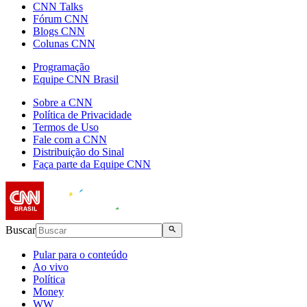
CNN Talks
Fórum CNN
Blogs CNN
Colunas CNN
Programação
Equipe CNN Brasil
Sobre a CNN
Política de Privacidade
Termos de Uso
Fale com a CNN
Distribuição do Sinal
Faça parte da Equipe CNN
Buscar
Pular para o conteúdo
Ao vivo
Política
Money
WW