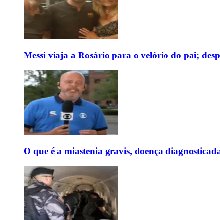
Messi viaja a Rosário para o velório do pai; des
O que é a miastenia gravis, doença diagnostica