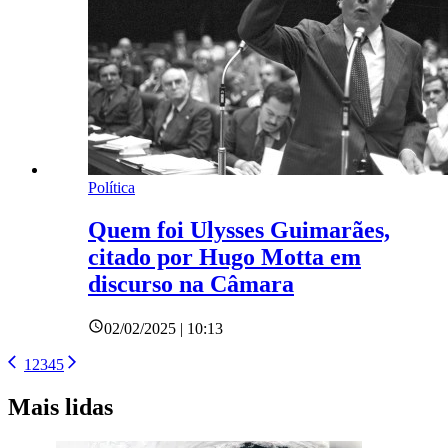
Política
Quem foi Ulysses Guimarães,
citado por Hugo Motta em
discurso na Câmara
02/02/2025 | 10:13
1
2
3
4
5
Mais lidas