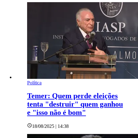
Política
Temer: Quem perde eleições
tenta "destruir" quem ganhou
e "isso não é bom"
18/08/2025 | 14:38