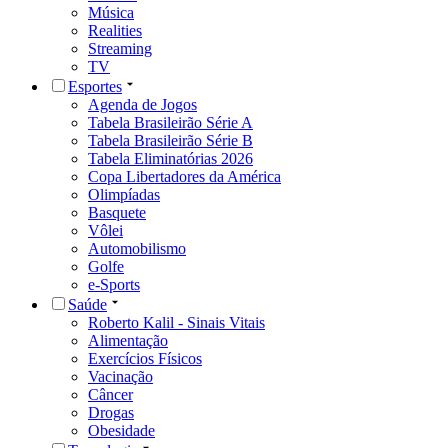
Música
Realities
Streaming
TV
Esportes
Agenda de Jogos
Tabela Brasileirão Série A
Tabela Brasileirão Série B
Tabela Eliminatórias 2026
Copa Libertadores da América
Olimpíadas
Basquete
Vôlei
Automobilismo
Golfe
e-Sports
Saúde
Roberto Kalil - Sinais Vitais
Alimentação
Exercícios Físicos
Vacinação
Câncer
Drogas
Obesidade