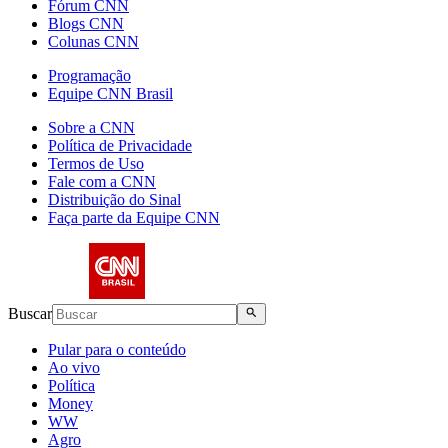
Fórum CNN
Blogs CNN
Colunas CNN
Programação
Equipe CNN Brasil
Sobre a CNN
Política de Privacidade
Termos de Uso
Fale com a CNN
Distribuição do Sinal
Faça parte da Equipe CNN
Buscar
Pular para o conteúdo
Ao vivo
Política
Money
WW
Agro