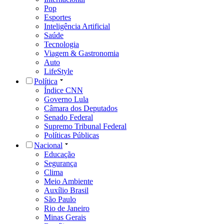
Pop
Esportes
Inteligência Artificial
Saúde
Tecnologia
Viagem & Gastronomia
Auto
LifeStyle
Política
Índice CNN
Governo Lula
Câmara dos Deputados
Senado Federal
Supremo Tribunal Federal
Políticas Públicas
Nacional
Educação
Segurança
Clima
Meio Ambiente
Auxílio Brasil
São Paulo
Rio de Janeiro
Minas Gerais