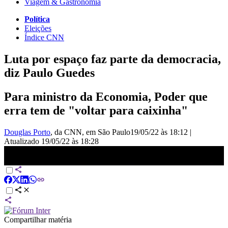
Viagem & Gastronomia
Política
Eleições
Índice CNN
Luta por espaço faz parte da democracia,
diz Paulo Guedes
Para ministro da Economia, Poder que
erra tem de "voltar para caixinha"
Douglas Porto
, da CNN
, em São Paulo
19/05/22 às 18:12
|
Atualizado
19/05/22 às 18:28
&quot;Posso cair, ainda faltam quatro meses&quot;, diz Paulo
Guedes | CNN 360°
Compartilhar matéria