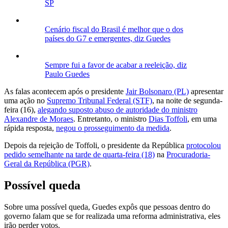
SP
Cenário fiscal do Brasil é melhor que o dos
países do G7 e emergentes, diz Guedes
Sempre fui a favor de acabar a reeleição, diz
Paulo Guedes
As falas acontecem após o presidente
Jair Bolsonaro (PL)
apresentar
uma ação no
Supremo Tribunal Federal (STF)
, na noite de segunda-
feira (16),
alegando suposto abuso de autoridade do ministro
Alexandre de Moraes
. Entretanto, o ministro
Dias Toffoli
, em uma
rápida resposta,
negou o prosseguimento da medida
.
Depois da rejeição de Toffoli, o presidente da República
protocolou
pedido semelhante na tarde de quarta-feira (18)
na
Procuradoria-
Geral da República (PGR)
.
Possível queda
Sobre uma possível queda, Guedes expôs que pessoas dentro do
governo falam que se for realizada uma reforma administrativa, eles
irão perder votos.