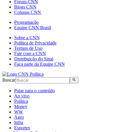
Fórum CNN
Blogs CNN
Colunas CNN
Programação
Equipe CNN Brasil
Sobre a CNN
Política de Privacidade
Termos de Uso
Fale com a CNN
Distribuição do Sinal
Faça parte da Equipe CNN
Buscar
Pular para o conteúdo
Ao vivo
Política
Money
WW
Agro
Infra
Esportes