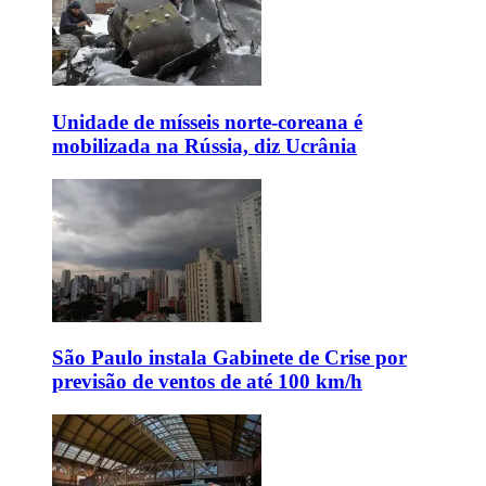
Unidade de mísseis norte-coreana é
mobilizada na Rússia, diz Ucrânia
São Paulo instala Gabinete de Crise por
previsão de ventos de até 100 km/h