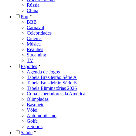
Rússia
China
Pop
BBB
Carnaval
Celebridades
Cinema
Música
Realities
Streaming
TV
Esportes
Agenda de Jogos
Tabela Brasileirão Série A
Tabela Brasileirão Série B
Tabela Eliminatórias 2026
Copa Libertadores da América
Olimpíadas
Basquete
Vôlei
Automobilismo
Golfe
e-Sports
Saúde