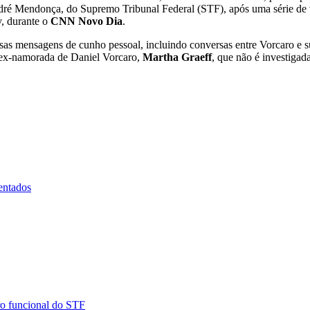
André Mendonça, do Supremo Tribunal Federal (STF), após uma série de
y, durante o
CNN Novo Dia
.
rsas mensagens de cunho pessoal, incluindo conversas entre Vorcaro e
A ex-namorada de Daniel Vorcaro,
Martha Graeff
, que não é investigad
entados
ro funcional do STF