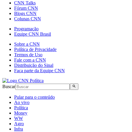
CNN Talks
Fórum CNN
Blogs CNN
Colunas CNN
Programação
Equipe CNN Brasil
Sobre a CNN
Política de Privacidade
Termos de Uso
Fale com a CNN
Distribuição do Sinal
Faça parte da Equipe CNN
Buscar
Pular para o conteúdo
Ao vivo
Política
Money
WW
Agro
Infra