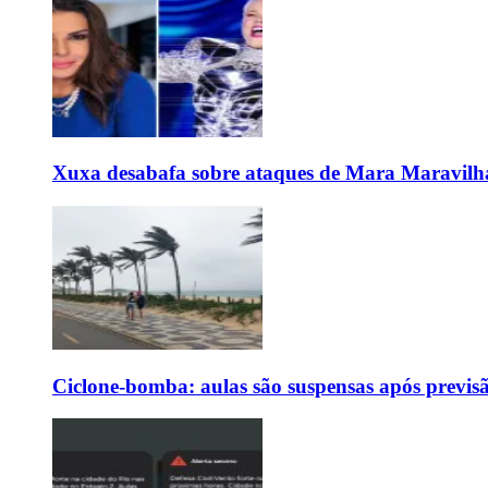
Xuxa desabafa sobre ataques de Mara Maravilh
Ciclone-bomba: aulas são suspensas após previs