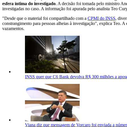
esfera íntima do investigado
. A decisão foi tomada pelo ministro 
investigadas no caso. A informação foi apurada pelo analista Teo Cur
"Desde que o material foi compartilhado com a
CPMI do INSS
, dive
constrangimento para pessoas alheias à investigação", explica Teo. 
vazamentos.
INSS quer que C6 Bank devolva R$ 300 milhões a apos
Viana diz que mensagem de Vorcaro foi enviada a núme