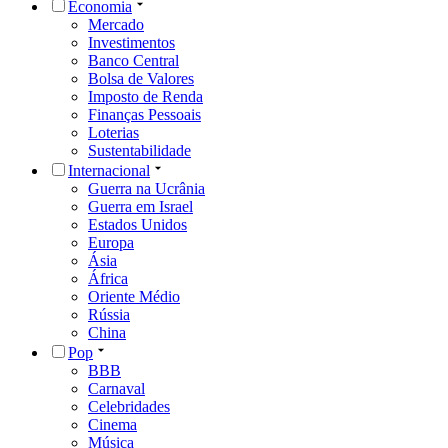
Economia
Mercado
Investimentos
Banco Central
Bolsa de Valores
Imposto de Renda
Finanças Pessoais
Loterias
Sustentabilidade
Internacional
Guerra na Ucrânia
Guerra em Israel
Estados Unidos
Europa
Ásia
África
Oriente Médio
Rússia
China
Pop
BBB
Carnaval
Celebridades
Cinema
Música