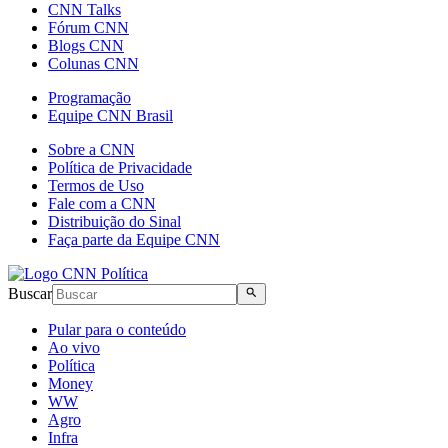
CNN Talks
Fórum CNN
Blogs CNN
Colunas CNN
Programação
Equipe CNN Brasil
Sobre a CNN
Política de Privacidade
Termos de Uso
Fale com a CNN
Distribuição do Sinal
Faça parte da Equipe CNN
Buscar
Pular para o conteúdo
Ao vivo
Política
Money
WW
Agro
Infra