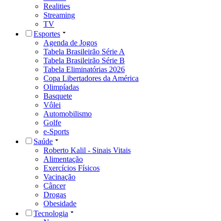
Realities
Streaming
TV
Esportes
Agenda de Jogos
Tabela Brasileirão Série A
Tabela Brasileirão Série B
Tabela Eliminatórias 2026
Copa Libertadores da América
Olimpíadas
Basquete
Vôlei
Automobilismo
Golfe
e-Sports
Saúde
Roberto Kalil - Sinais Vitais
Alimentação
Exercícios Físicos
Vacinação
Câncer
Drogas
Obesidade
Tecnologia