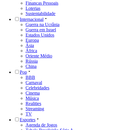
Finanças Pessoais
Loterias
Sustentabilidade
Internacional
Guerra na Ucrânia
Guerra em Israel
Estados Unidos
Europa
Ásia
África
Oriente Médio
Rússia
China
Pop
BBB
Carnaval
Celebridades
Cinema
Música
Realities
Streaming
TV
Esportes
Agenda de Jogos