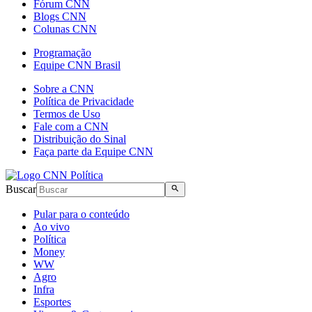
Fórum CNN
Blogs CNN
Colunas CNN
Programação
Equipe CNN Brasil
Sobre a CNN
Política de Privacidade
Termos de Uso
Fale com a CNN
Distribuição do Sinal
Faça parte da Equipe CNN
Buscar
Pular para o conteúdo
Ao vivo
Política
Money
WW
Agro
Infra
Esportes