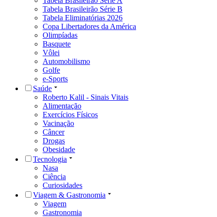
Tabela Brasileirão Série A
Tabela Brasileirão Série B
Tabela Eliminatórias 2026
Copa Libertadores da América
Olimpíadas
Basquete
Vôlei
Automobilismo
Golfe
e-Sports
Saúde
Roberto Kalil - Sinais Vitais
Alimentação
Exercícios Físicos
Vacinação
Câncer
Drogas
Obesidade
Tecnologia
Nasa
Ciência
Curiosidades
Viagem & Gastronomia
Viagem
Gastronomia