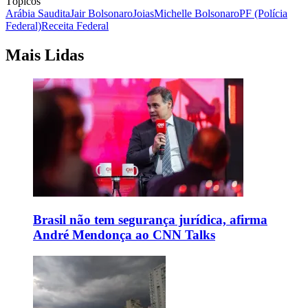
Tópicos
Arábia Saudita
Jair Bolsonaro
Joias
Michelle Bolsonaro
PF (Polícia
Federal)
Receita Federal
Mais Lidas
Brasil não tem segurança jurídica, afirma
André Mendonça ao CNN Talks