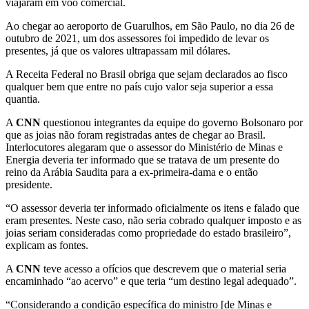
viajaram em voo comercial.
Ao chegar ao aeroporto de Guarulhos, em São Paulo, no dia 26 de
outubro de 2021, um dos assessores foi impedido de levar os
presentes, já que os valores ultrapassam mil dólares.
A Receita Federal no Brasil obriga que sejam declarados ao fisco
qualquer bem que entre no país cujo valor seja superior a essa
quantia.
A
CNN
questionou integrantes da equipe do governo Bolsonaro por
que as joias não foram registradas antes de chegar ao Brasil.
Interlocutores alegaram que o assessor do Ministério de Minas e
Energia deveria ter informado que se tratava de um presente do
reino da Arábia Saudita para a ex-primeira-dama e o então
presidente.
“O assessor deveria ter informado oficialmente os itens e falado que
eram presentes. Neste caso, não seria cobrado qualquer imposto e as
joias seriam consideradas como propriedade do estado brasileiro”,
explicam as fontes.
A
CNN
teve acesso a ofícios que descrevem que o material seria
encaminhado “ao acervo” e que teria “um destino legal adequado”.
“Considerando a condição específica do ministro [de Minas e