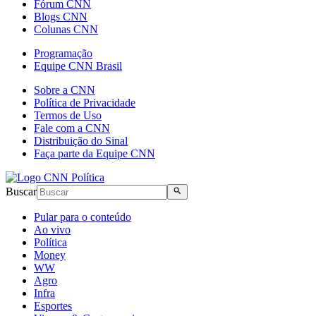
Fórum CNN
Blogs CNN
Colunas CNN
Programação
Equipe CNN Brasil
Sobre a CNN
Política de Privacidade
Termos de Uso
Fale com a CNN
Distribuição do Sinal
Faça parte da Equipe CNN
Buscar
Pular para o conteúdo
Ao vivo
Política
Money
WW
Agro
Infra
Esportes