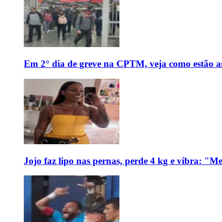
Em 2° dia de greve na CPTM, veja como estão as 
Jojo faz lipo nas pernas, perde 4 kg e vibra: "M