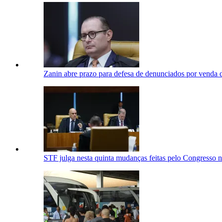
Zanin abre prazo para defesa de denunciados por venda 
STF julga nesta quinta mudanças feitas pelo Congresso 