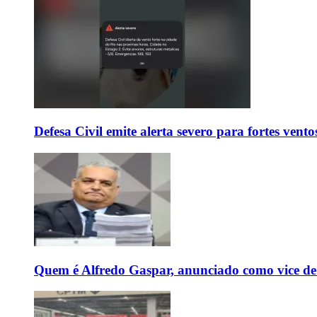
Defesa Civil emite alerta severo para fortes vent
Quem é Alfredo Gaspar, anunciado como vice de