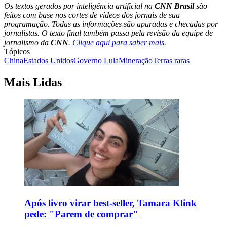
Os textos gerados por inteligência artificial na
CNN Brasil
são
feitos com base nos cortes de vídeos dos jornais de sua
programação. Todas as informações são apuradas e checadas por
jornalistas. O texto final também passa pela revisão da equipe de
jornalismo da
CNN
.
Clique aqui para saber mais
.
Tópicos
China
Estados Unidos
Governo Lula
Mineração
Terras raras
Mais Lidas
Após livro virar best-seller, Tamara Klink
pede: "Parem de comprar"