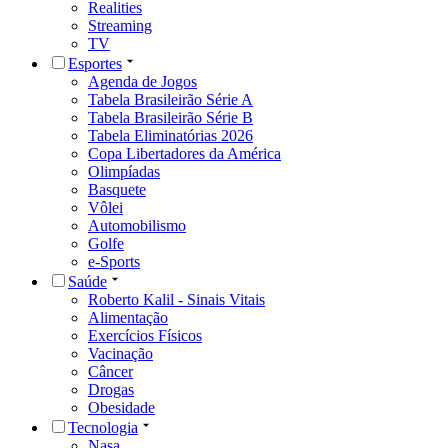
Realities
Streaming
TV
Esportes
Agenda de Jogos
Tabela Brasileirão Série A
Tabela Brasileirão Série B
Tabela Eliminatórias 2026
Copa Libertadores da América
Olimpíadas
Basquete
Vôlei
Automobilismo
Golfe
e-Sports
Saúde
Roberto Kalil - Sinais Vitais
Alimentação
Exercícios Físicos
Vacinação
Câncer
Drogas
Obesidade
Tecnologia
Nasa