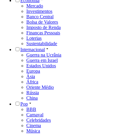
Economia
Mercado
Investimentos
Banco Central
Bolsa de Valores
Imposto de Renda
Finanças Pessoais
Loterias
Sustentabilidade
Internacional
Guerra na Ucrânia
Guerra em Israel
Estados Unidos
Europa
Ásia
África
Oriente Médio
Rússia
China
Pop
BBB
Carnaval
Celebridades
Cinema
Música