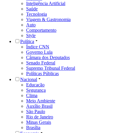
Inteligência Artificial
Saúde
Tecnologia
Viagem & Gastronomia
Auto
Comportamento
Style
Política
Índice CNN
Governo Lula
Câmara dos Deputados
Senado Federal
Supremo Tribunal Federal
Políticas Públicas
Nacional
Educação
Segurança
Clima
Meio Ambiente
Auxílio Brasil
São Paulo
Rio de Janeiro
Minas Gerais
Brasília