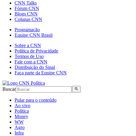
CNN Talks
Fórum CNN
Blogs CNN
Colunas CNN
Programação
Equipe CNN Brasil
Sobre a CNN
Política de Privacidade
Termos de Uso
Fale com a CNN
Distribuição do Sinal
Faça parte da Equipe CNN
Buscar
Pular para o conteúdo
Ao vivo
Política
Money
WW
Agro
Infra