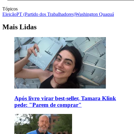
Tópicos
Eleição
PT (Partido dos Trabalhadores)
Washington Quaquá
Mais Lidas
Após livro virar best-seller, Tamara Klink
pede: "Parem de comprar"