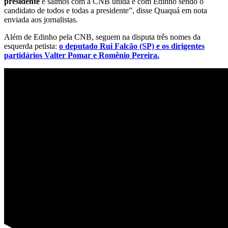
presidente
e saímos com a CNB unida e com Edinho sendo o
candidato de todos e todas a presidente”, disse Quaquá em nota
enviada aos jornalistas.
Além de Edinho pela CNB, seguem na disputa três nomes da
esquerda petista:
o deputado Rui Falcão (SP) e os dirigentes
partidários Valter Pomar e Romênio Pereira.