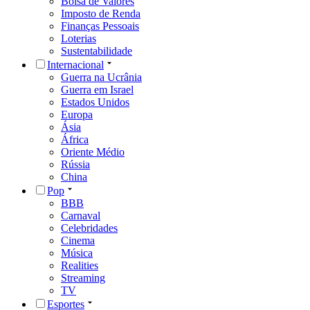
Bolsa de Valores
Imposto de Renda
Finanças Pessoais
Loterias
Sustentabilidade
Internacional
Guerra na Ucrânia
Guerra em Israel
Estados Unidos
Europa
Ásia
África
Oriente Médio
Rússia
China
Pop
BBB
Carnaval
Celebridades
Cinema
Música
Realities
Streaming
TV
Esportes