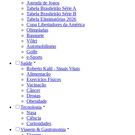
Agenda de Jogos
Tabela Brasileirão Série A
Tabela Brasileirão Série B
Tabela Eliminatórias 2026
Copa Libertadores da América
Olimpíadas
Basquete
Vôlei
Automobilismo
Golfe
e-Sports
Saúde
Roberto Kalil - Sinais Vitais
Alimentação
Exercícios Físicos
Vacinação
Câncer
Drogas
Obesidade
Tecnologia
Nasa
Ciência
Curiosidades
Viagem & Gastronomia
Viagem