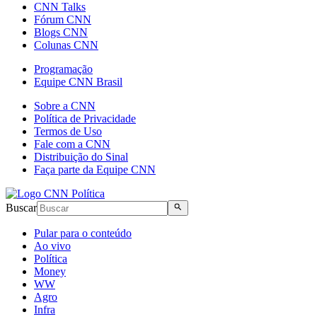
CNN Talks
Fórum CNN
Blogs CNN
Colunas CNN
Programação
Equipe CNN Brasil
Sobre a CNN
Política de Privacidade
Termos de Uso
Fale com a CNN
Distribuição do Sinal
Faça parte da Equipe CNN
Buscar
Pular para o conteúdo
Ao vivo
Política
Money
WW
Agro
Infra