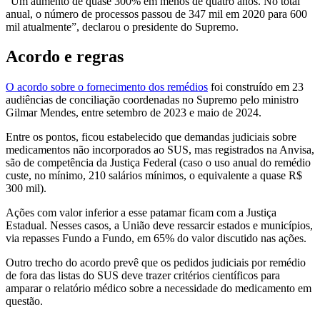
"Um aumento de quase 300% em menos de quatro anos. No total
anual, o número de processos passou de 347 mil em 2020 para 600
mil atualmente”, declarou o presidente do Supremo.
Acordo e regras
O acordo sobre o fornecimento dos remédios
foi construído em 23
audiências de conciliação coordenadas no Supremo pelo ministro
Gilmar Mendes, entre setembro de 2023 e maio de 2024.
Entre os pontos, ficou estabelecido que demandas judiciais sobre
medicamentos não incorporados ao SUS, mas registrados na Anvisa,
são de competência da Justiça Federal (caso o uso anual do remédio
custe, no mínimo, 210 salários mínimos, o equivalente a quase R$
300 mil).
Ações com valor inferior a esse patamar ficam com a Justiça
Estadual. Nesses casos, a União deve ressarcir estados e municípios,
via repasses Fundo a Fundo, em 65% do valor discutido nas ações.
Outro trecho do acordo prevê que os pedidos judiciais por remédio
de fora das listas do SUS deve trazer critérios científicos para
amparar o relatório médico sobre a necessidade do medicamento em
questão.