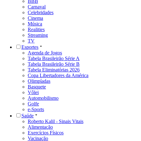
BBB
Carnaval
Celebridades
Cinema
Música
Realities
Streaming
TV
Esportes
Agenda de Jogos
Tabela Brasileirão Série A
Tabela Brasileirão Série B
Tabela Eliminatórias 2026
Copa Libertadores da América
Olimpíadas
Basquete
Vôlei
Automobilismo
Golfe
e-Sports
Saúde
Roberto Kalil - Sinais Vitais
Alimentação
Exercícios Físicos
Vacinação