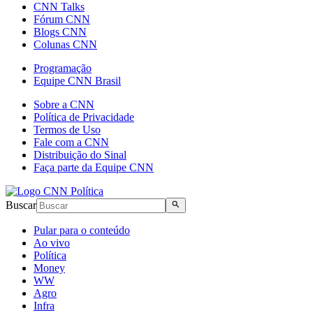
CNN Talks
Fórum CNN
Blogs CNN
Colunas CNN
Programação
Equipe CNN Brasil
Sobre a CNN
Política de Privacidade
Termos de Uso
Fale com a CNN
Distribuição do Sinal
Faça parte da Equipe CNN
Buscar
Pular para o conteúdo
Ao vivo
Política
Money
WW
Agro
Infra