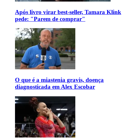
Após livro virar best-seller, Tamara Klink
pede: "Parem de comprar"
O que é a miastenia gravis, doença
diagnosticada em Alex Escobar