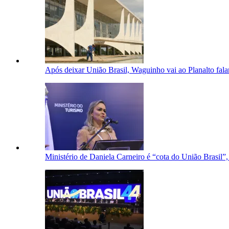
Após deixar União Brasil, Waguinho vai ao Planalto falar
Ministério de Daniela Carneiro é “cota do União Brasil”, 