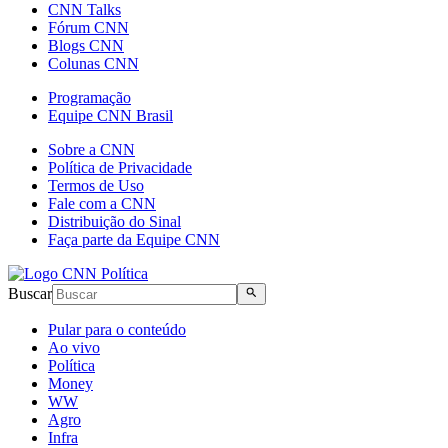
CNN Talks
Fórum CNN
Blogs CNN
Colunas CNN
Programação
Equipe CNN Brasil
Sobre a CNN
Política de Privacidade
Termos de Uso
Fale com a CNN
Distribuição do Sinal
Faça parte da Equipe CNN
Buscar
Pular para o conteúdo
Ao vivo
Política
Money
WW
Agro
Infra