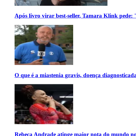
Após livro virar best-seller, Tamara Klink pede
O que é a miastenia gravis, doença diagnostica
Rebeca Andrade atinge maior nota do mundo no