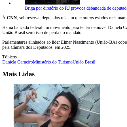
Briga por diretório do RJ provoca debandada de deputad
À
CNN
, sob reserva, deputados relatam que outros estados reclam
Há na bancada federal um movimento para tentar demover Daniela Car
União Brasil sem risco de perda do mandato.
Parlamentares alinhados ao líder Elmar Nascimento (União-BA) cobra
pela Câmara dos Deputados, em 2025.
Tópicos
Daniela Carneiro
Ministério do Turismo
União Brasil
Mais Lidas