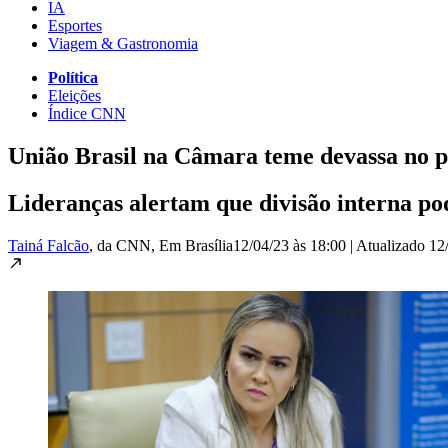
IA
Esportes
Viagem & Gastronomia
Política
Eleições
Índice CNN
União Brasil na Câmara teme devassa no p
Lideranças alertam que divisão interna p
Tainá Falcão
, da CNN
, Em Brasília
12/04/23 às 18:00
|
Atualizado
12