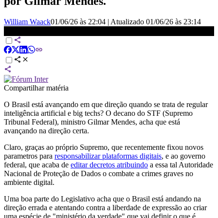
por Gilmar Mendes.
William Waack
01/06/26 às 22:04
|
Atualizado
01/06/26 às 23:14
Waack: STF apoia Lula na regulação das redes | WW
Compartilhar matéria
O Brasil está avançando em que direção quando se trata de regular
inteligência artificial e big techs? O decano do STF (Supremo
Tribunal Federal), ministro Gilmar Mendes, acha que está
avançando na direção certa.
Claro, graças ao próprio Supremo, que recentemente fixou novos
parametros para
responsabilizar plataformas digitais
, e ao governo
federal, que acaba de
editar decretos atribuindo
a essa tal Autoridade
Nacional de Proteção de Dados o combate a crimes graves no
ambiente digital.
Uma boa parte do Legislativo acha que o Brasil está andando na
direção errada e atentando contra a liberdade de expressão ao criar
uma espécie de "ministério da verdade" que vai definir o que é