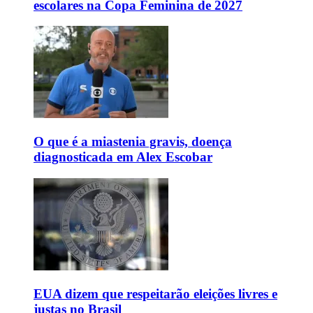
escolares na Copa Feminina de 2027
O que é a miastenia gravis, doença
diagnosticada em Alex Escobar
EUA dizem que respeitarão eleições livres e
justas no Brasil