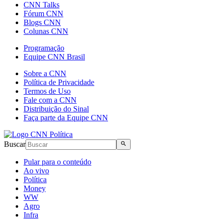
CNN Talks
Fórum CNN
Blogs CNN
Colunas CNN
Programação
Equipe CNN Brasil
Sobre a CNN
Política de Privacidade
Termos de Uso
Fale com a CNN
Distribuição do Sinal
Faça parte da Equipe CNN
Buscar
Pular para o conteúdo
Ao vivo
Política
Money
WW
Agro
Infra