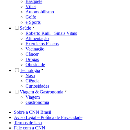
Basquete
Vôlei
Automobilismo
Golfe
e-Sports
Saúde
Roberto Kalil - Sinais Vitais
Alimentação
Exercícios Físicos
Vacinação
Câncer
Drogas
Obesidade
Tecnologia
Nasa
Ciência
Curiosidades
Viagem & Gastronomia
Viagem
Gastronomia
Sobre a CNN Brasil
Aviso Legal e Política de Privacidade
Termos de Uso
Fale com a CNN