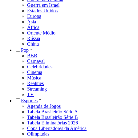
Guerra em Israel
Estados Unidos
Europa
Ásia
África
Oriente Médio
Rússia
China
Pop
BBB
Carnaval
Celebridades
Cinema
Música
Realities
Streaming
TV
Esportes
Agenda de Jogos
Tabela Brasileirão Série A
Tabela Brasileirão Série B
Tabela Eliminatórias 2026
Copa Libertadores da América
Olimpíadas