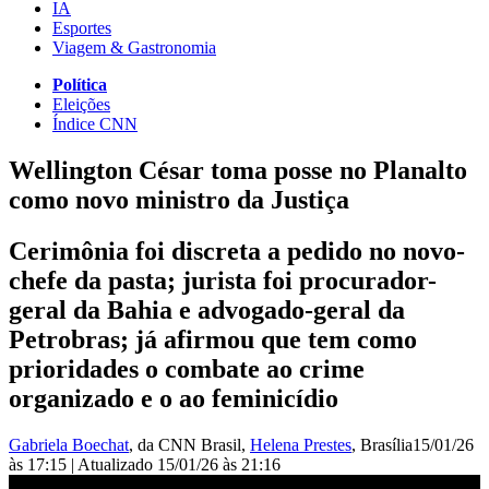
IA
Esportes
Viagem & Gastronomia
Política
Eleições
Índice CNN
Wellington César toma posse no Planalto
como novo ministro da Justiça
Cerimônia foi discreta a pedido no novo-
chefe da pasta; jurista foi procurador-
geral da Bahia e advogado-geral da
Petrobras; já afirmou que tem como
prioridades o combate ao crime
organizado e o ao feminicídio
Gabriela Boechat
, da CNN Brasil
,
Helena Prestes
, Brasília
15/01/26
às 17:15
|
Atualizado
15/01/26 às 21:16
Novo ministro da Justiça toma posse em evento ao lado de Lula e