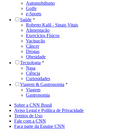
Automobilismo
Golfe
e-Sports
Saúde
Roberto Kalil - Sinais Vitais
Alimentação
Exercícios Físicos
Vacinação
Câncer
Drogas
Obesidade
Tecnologia
Nasa
Ciência
Curiosidades
Viagem & Gastronomia
Viagem
Gastronomia
Sobre a CNN Brasil
Aviso Legal e Política de Privacidade
Termos de Uso
Fale com a CNN
Faça parte da Equipe CNN