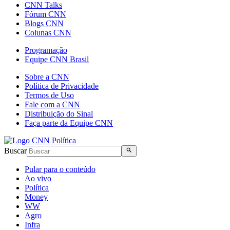
CNN Talks
Fórum CNN
Blogs CNN
Colunas CNN
Programação
Equipe CNN Brasil
Sobre a CNN
Política de Privacidade
Termos de Uso
Fale com a CNN
Distribuição do Sinal
Faça parte da Equipe CNN
Buscar
Pular para o conteúdo
Ao vivo
Política
Money
WW
Agro
Infra