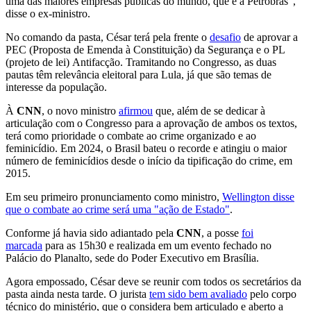
uma das maiores empresas públicas do mundo, que é a Petrobras",
disse o ex-ministro.
No comando da pasta, César terá pela frente o
desafio
de aprovar a
PEC (Proposta de Emenda à Constituição) da Segurança e o PL
(projeto de lei) Antifacção. Tramitando no Congresso, as duas
pautas têm relevância eleitoral para Lula, já que são temas de
interesse da população.
À
CNN
, o novo ministro
afirmou
que, além de se dedicar à
articulação com o Congresso para a aprovação de ambos os textos,
terá como prioridade o combate ao crime organizado e ao
feminicídio. Em 2024, o Brasil bateu o recorde e atingiu o maior
número de feminicídios desde o início da tipificação do crime, em
2015.
Em seu primeiro pronunciamento como ministro,
Wellington disse
que o combate ao crime será uma "ação de Estado"
.
Conforme já havia sido adiantado pela
CNN
, a posse
foi
marcada
para as 15h30 e realizada em um evento fechado no
Palácio do Planalto, sede do Poder Executivo em Brasília.
Agora empossado, César deve se reunir com todos os secretários da
pasta ainda nesta tarde. O jurista
tem sido bem avaliado
pelo corpo
técnico do ministério, que o considera bem articulado e aberto a