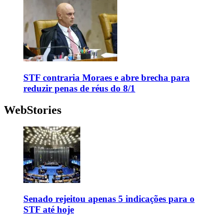
STF contraria Moraes e abre brecha para
reduzir penas de réus do 8/1
WebStories
Senado rejeitou apenas 5 indicações para o
STF até hoje