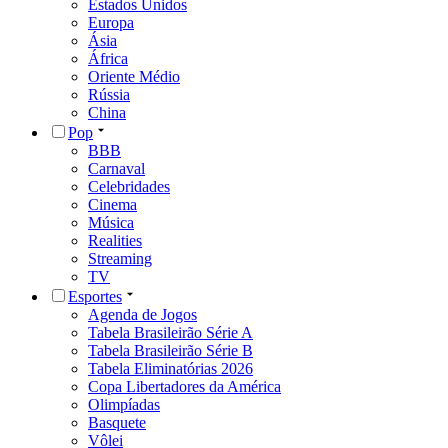
Estados Unidos
Europa
Ásia
África
Oriente Médio
Rússia
China
Pop
BBB
Carnaval
Celebridades
Cinema
Música
Realities
Streaming
TV
Esportes
Agenda de Jogos
Tabela Brasileirão Série A
Tabela Brasileirão Série B
Tabela Eliminatórias 2026
Copa Libertadores da América
Olimpíadas
Basquete
Vôlei