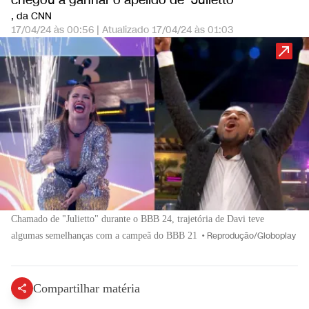
chegou a ganhar o apelido de 'Julietto'
, da CNN
17/04/24 às 00:56
|
Atualizado
17/04/24 às 01:03
Chamado de "Julietto" durante o BBB 24, trajetória de Davi teve
algumas semelhanças com a campeã do BBB 21
•
Reprodução/Globoplay
Compartilhar matéria