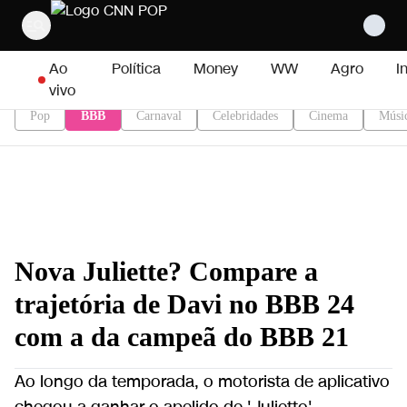
Pular para o conteúdo
Ao
Política
Money
WW
Agro
I
vivo
Pop
BBB
Carnaval
Celebridades
Cinema
Músi
Nova Juliette? Compare a
trajetória de Davi no BBB 24
com a da campeã do BBB 21
Ao longo da temporada, o motorista de aplicativo