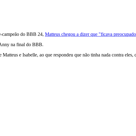
vice-campeão do BBB 24,
Matteus chegou a dizer que "ficava preocupad
 Anny na final do BBB.
e Matteus e Isabelle, ao que respondeu que não tinha nada contra eles,