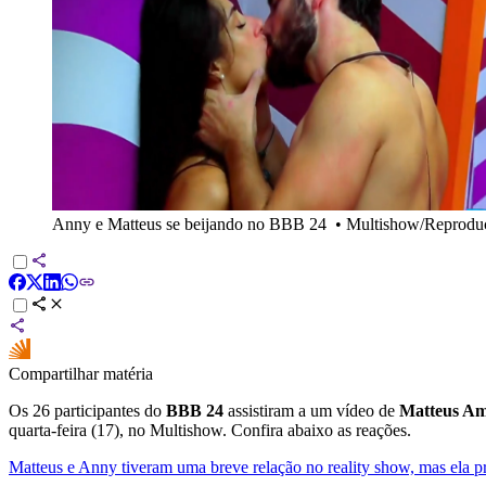
Anny e Matteus se beijando no BBB 24
•
Multishow/Reprodu
Compartilhar matéria
Os 26 participantes do
BBB 24
assistiram a um vídeo de
Matteus A
quarta-feira (17), no Multishow. Confira abaixo as reações.
Matteus e Anny tiveram uma breve relação no reality show, mas ela pr