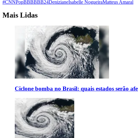
#CNNPop
BBB
BBB24
Deniziane
Isabelle Nogueira
Matteus Amaral
Mais Lidas
Ciclone bomba no Brasil: quais estados serão af