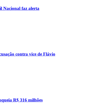
l Nacional faz alerta
usação contra vice de Flávio
loqueia R$ 316 milhões