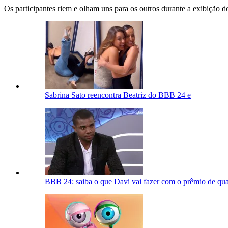
Os participantes riem e olham uns para os outros durante a exibição 
Sabrina Sato reencontra Beatriz do BBB 24 e
BBB 24: saiba o que Davi vai fazer com o prêmio de qu