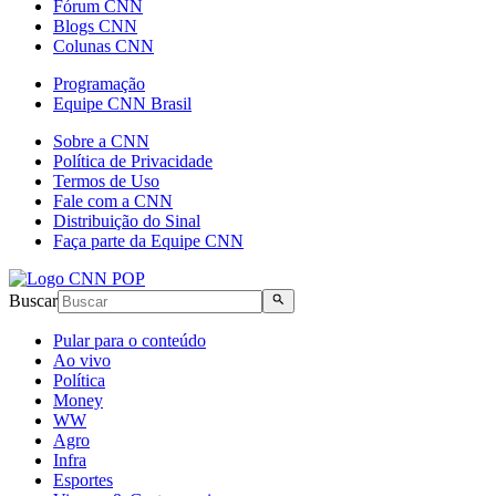
Fórum CNN
Blogs CNN
Colunas CNN
Programação
Equipe CNN Brasil
Sobre a CNN
Política de Privacidade
Termos de Uso
Fale com a CNN
Distribuição do Sinal
Faça parte da Equipe CNN
Buscar
Pular para o conteúdo
Ao vivo
Política
Money
WW
Agro
Infra
Esportes