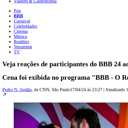
Viagem & Gastronomia
Pop
BBB
Carnaval
Celebridades
Cinema
Música
Realities
Streaming
TV
Veja reações de participantes do BBB 24 a
Cena foi exibida no programa "BBB - O Ree
Pedro N. Jordão
, da CNN
, São Paulo
17/04/24 às 23:27
|
Atualizado
1