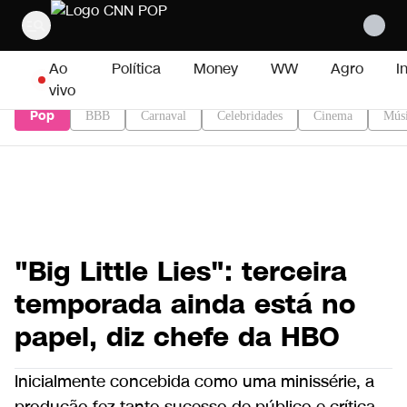
Pular para o conteúdo
Ao
Política
Money
WW
Agro
I
vivo
Pop
BBB
Carnaval
Celebridades
Cinema
Mús
"Big Little Lies": terceira
temporada ainda está no
papel, diz chefe da HBO
Inicialmente concebida como uma minissérie, a