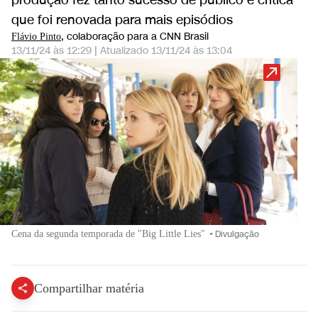
produção fez tanto sucesso de público e crítica
que foi renovada para mais episódios
, colaboração para a CNN Brasil
Flávio Pinto
13/11/24 às 12:29
|
Atualizado
13/11/24 às 13:04
Cena da segunda temporada de "Big Little Lies"
•
Divulgação
Compartilhar matéria