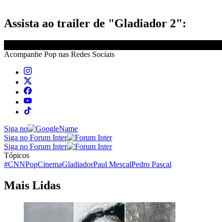
Assista ao trailer de "Gladiador 2":
Acompanhe
Pop
nas Redes Sociais
Siga no
Siga no Forum Inter
Siga no Forum Inter
Tópicos
#CNNPop
Cinema
Gladiador
Paul Mescal
Pedro Pascal
Mais Lidas