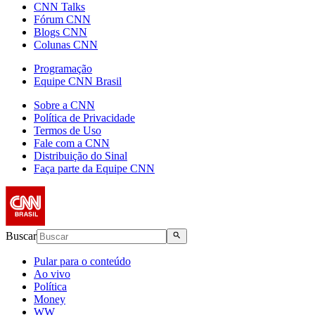
CNN Talks
Fórum CNN
Blogs CNN
Colunas CNN
Programação
Equipe CNN Brasil
Sobre a CNN
Política de Privacidade
Termos de Uso
Fale com a CNN
Distribuição do Sinal
Faça parte da Equipe CNN
Buscar
Pular para o conteúdo
Ao vivo
Política
Money
WW