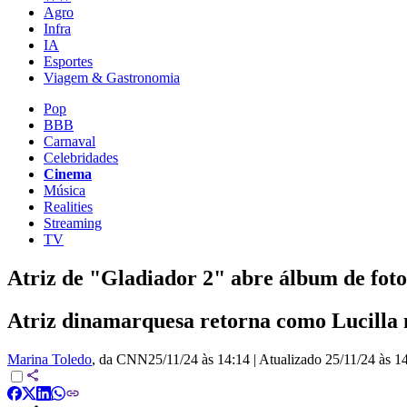
Agro
Infra
IA
Esportes
Viagem & Gastronomia
Pop
BBB
Carnaval
Celebridades
Cinema
Música
Realities
Streaming
TV
Atriz de "Gladiador 2" abre álbum de fotos
Atriz dinamarquesa retorna como Lucilla n
Marina Toledo
, da CNN
25/11/24 às 14:14
|
Atualizado
25/11/24 às 1