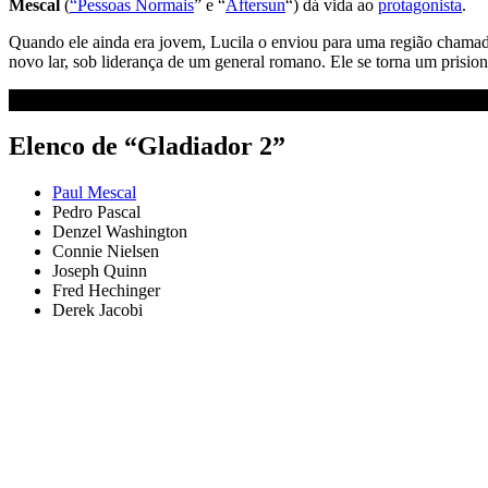
Mescal
(
“Pessoas Normais
” e “
Aftersun
“) dá vida ao
protagonista
.
Quando ele ainda era jovem, Lucila o enviou para uma região chamada
novo lar, sob liderança de um general romano. Ele se torna um prisio
Elenco de “Gladiador 2”
Paul Mescal
Pedro Pascal
Denzel Washington
Connie Nielsen
Joseph Quinn
Fred Hechinger
Derek Jacobi