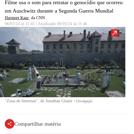
Filme usa o som para retratar o genocídio que ocorreu
em Auschwitz durante a Segunda Guerra Mundial
Harmeet Kaur
, da CNN
06/03/24 às 11:45
|
Atualizado
06/03/24 às 11:46
"Zona de Interesse", de Jonathan Glazer
•
Divulgação
Compartilhar matéria