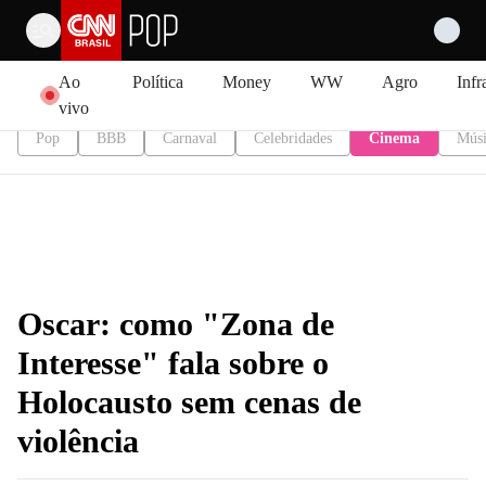
Pular para o conteúdo
Ao
Política
Money
WW
Agro
Infr
vivo
Pop
BBB
Carnaval
Celebridades
Cinema
Músi
Oscar: como "Zona de
Interesse" fala sobre o
Holocausto sem cenas de
violência