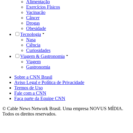
Alimentação
Exercícios Físicos
Vacinação
Câncer
Drogas
Obesidade
Tecnologia
Nasa
Ciência
Curiosidades
Viagem & Gastronomia
Viagem
Gastronomia
Sobre a CNN Brasil
Aviso Legal e Política de Privacidade
Termos de Uso
Fale com a CNN
Faça parte da Equipe CNN
© Cable News Network Brasil. Uma empresa NOVUS MÍDIA.
Todos os direitos reservados.