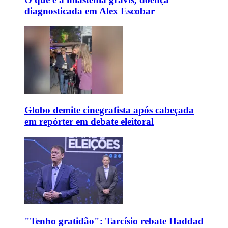
diagnosticada em Alex Escobar
Globo demite cinegrafista após cabeçada
em repórter em debate eleitoral
"Tenho gratidão": Tarcísio rebate Haddad