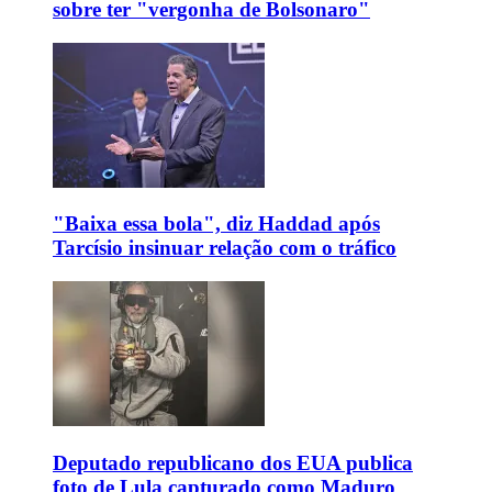
sobre ter "vergonha de Bolsonaro"
"Baixa essa bola", diz Haddad após
Tarcísio insinuar relação com o tráfico
Deputado republicano dos EUA publica
foto de Lula capturado como Maduro