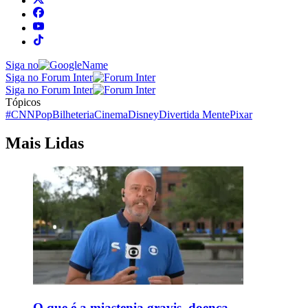
Siga no
Siga no Forum Inter
Siga no Forum Inter
Tópicos
#CNNPop
Bilheteria
Cinema
Disney
Divertida Mente
Pixar
Mais Lidas
O que é a miastenia gravis, doença