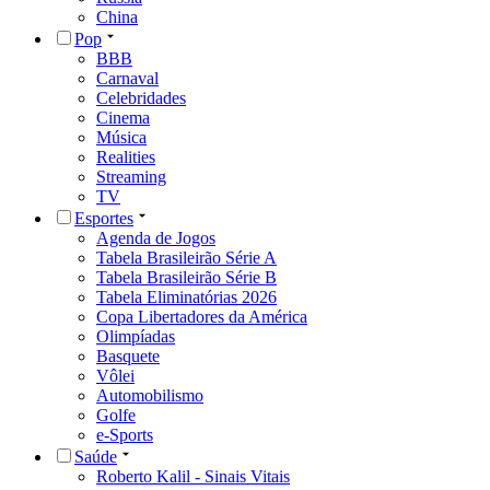
China
Pop
BBB
Carnaval
Celebridades
Cinema
Música
Realities
Streaming
TV
Esportes
Agenda de Jogos
Tabela Brasileirão Série A
Tabela Brasileirão Série B
Tabela Eliminatórias 2026
Copa Libertadores da América
Olimpíadas
Basquete
Vôlei
Automobilismo
Golfe
e-Sports
Saúde
Roberto Kalil - Sinais Vitais