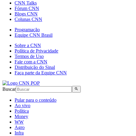
CNN Talks
Fórum CNN
Blogs CNN
Colunas CNN
Programação
Equipe CNN Brasil
Sobre a CNN
Política de Privacidade
Termos de Uso
Fale com a CNN
Distribuição do Sinal
Faça parte da Equipe CNN
Buscar
Pular para o conteúdo
Ao vivo
Política
Money
WW
Agro
Infra