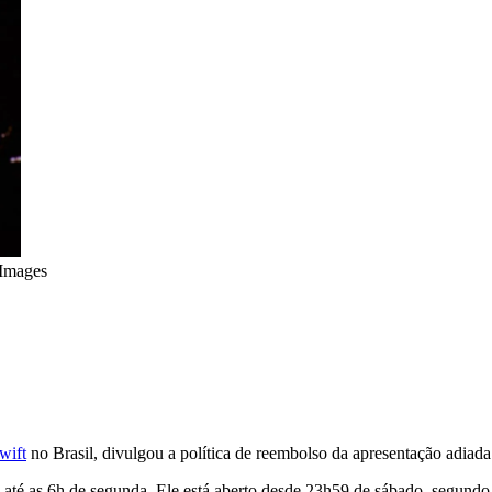
 Images
wift
no Brasil, divulgou a política de reembolso da apresentação adiada
até as 6h de segunda. Ele está aberto desde 23h59 de sábado, segundo 