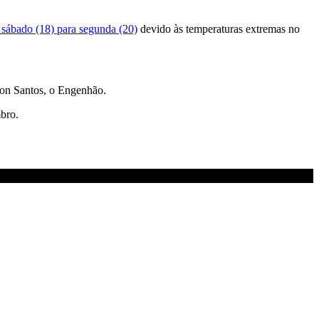
 sábado (18) para segunda (20)
devido às temperaturas extremas no
lton Santos, o Engenhão.
mbro.