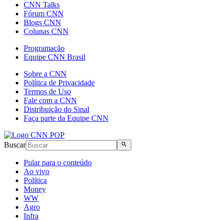
CNN Talks
Fórum CNN
Blogs CNN
Colunas CNN
Programação
Equipe CNN Brasil
Sobre a CNN
Política de Privacidade
Termos de Uso
Fale com a CNN
Distribuição do Sinal
Faça parte da Equipe CNN
Buscar
Pular para o conteúdo
Ao vivo
Política
Money
WW
Agro
Infra