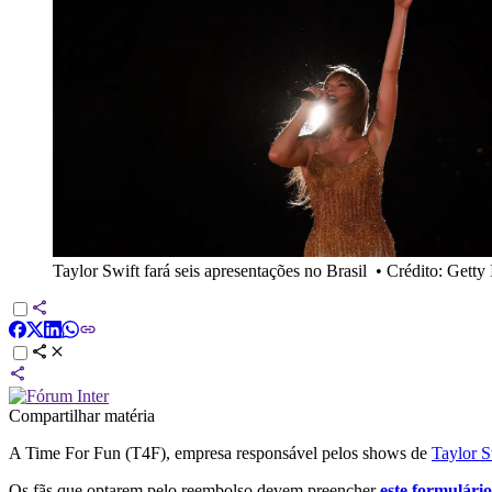
Taylor Swift fará seis apresentações no Brasil
•
Crédito: Getty
Compartilhar matéria
A Time For Fun (T4F), empresa responsável pelos shows de
Taylor S
Os fãs que optarem pelo reembolso devem preencher
este formulário