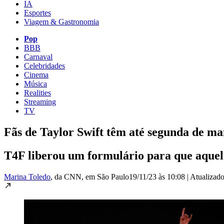
IA
Esportes
Viagem & Gastronomia
Pop
BBB
Carnaval
Celebridades
Cinema
Música
Realities
Streaming
TV
Fãs de Taylor Swift têm até segunda de ma
T4F liberou um formulário para que aquele
Marina Toledo
, da CNN
, em São Paulo
19/11/23 às 10:08
|
Atualizad