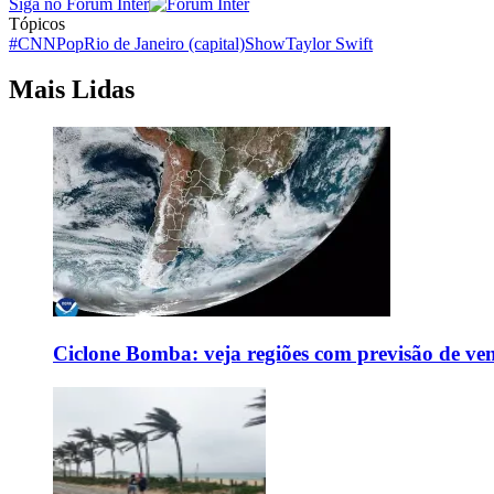
Siga no Forum Inter
Tópicos
#CNNPop
Rio de Janeiro (capital)
Show
Taylor Swift
Mais Lidas
Ciclone Bomba: veja regiões com previsão de ven