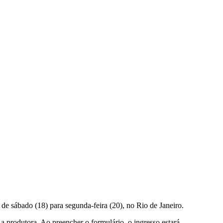
 de sábado (18) para segunda-feira (20), no Rio de Janeiro.
a produtora. Ao preencher o formulário, o ingresso estará