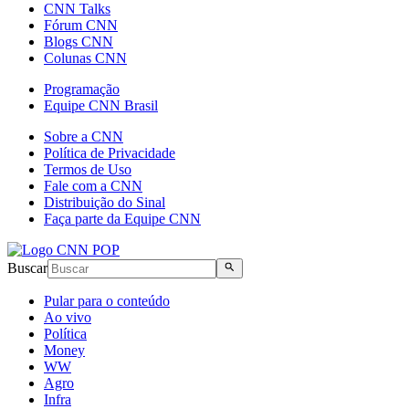
CNN Talks
Fórum CNN
Blogs CNN
Colunas CNN
Programação
Equipe CNN Brasil
Sobre a CNN
Política de Privacidade
Termos de Uso
Fale com a CNN
Distribuição do Sinal
Faça parte da Equipe CNN
Buscar
Pular para o conteúdo
Ao vivo
Política
Money
WW
Agro
Infra