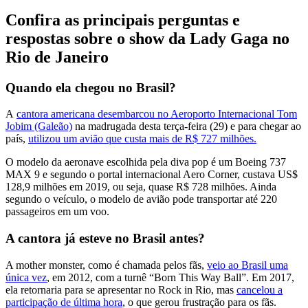
Confira as principais perguntas e
respostas sobre o show da Lady Gaga no
Rio de Janeiro
Quando ela chegou no Brasil?
A
cantora americana desembarcou no Aeroporto Internacional Tom
Jobim (Galeão)
na madrugada desta terça-feira (29) e para chegar ao
país,
utilizou um avião que custa mais de R$ 727 milhões.
O modelo da aeronave escolhida pela diva pop é um Boeing 737
MAX 9 e segundo o portal internacional Aero Corner, custava US$
128,9 milhões em 2019, ou seja, quase R$ 728 milhões. Ainda
segundo o veículo, o modelo de avião pode transportar até 220
passageiros em um voo.
A cantora já esteve no Brasil antes?
A mother monster, como é chamada pelos fãs,
veio ao Brasil uma
única vez
, em 2012, com a turnê “Born This Way Ball”. Em 2017,
ela retornaria para se apresentar no Rock in Rio, mas
cancelou a
participação de última hora
, o que gerou frustração para os fãs.