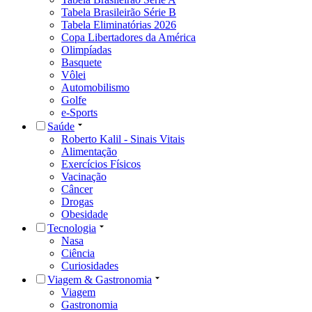
Tabela Brasileirão Série B
Tabela Eliminatórias 2026
Copa Libertadores da América
Olimpíadas
Basquete
Vôlei
Automobilismo
Golfe
e-Sports
Saúde
Roberto Kalil - Sinais Vitais
Alimentação
Exercícios Físicos
Vacinação
Câncer
Drogas
Obesidade
Tecnologia
Nasa
Ciência
Curiosidades
Viagem & Gastronomia
Viagem
Gastronomia