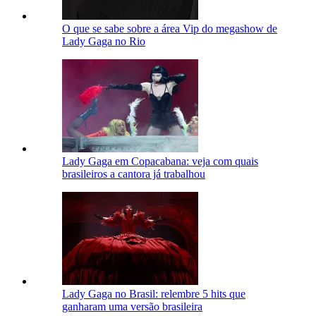
O que se sabe sobre a área Vip do megashow de
Lady Gaga no Rio
Lady Gaga em Copacabana: veja com quais
brasileiros a cantora já trabalhou
Lady Gaga no Brasil: relembre 5 hits que
ganharam uma versão brasileira