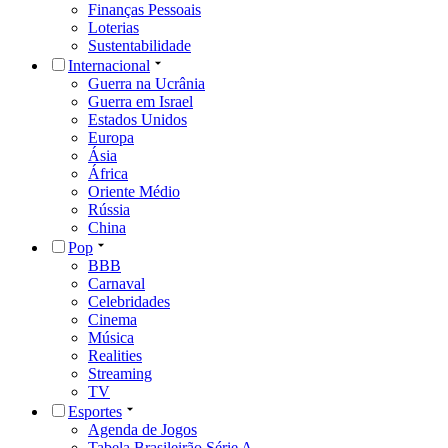
Finanças Pessoais
Loterias
Sustentabilidade
Internacional
Guerra na Ucrânia
Guerra em Israel
Estados Unidos
Europa
Ásia
África
Oriente Médio
Rússia
China
Pop
BBB
Carnaval
Celebridades
Cinema
Música
Realities
Streaming
TV
Esportes
Agenda de Jogos
Tabela Brasileirão Série A