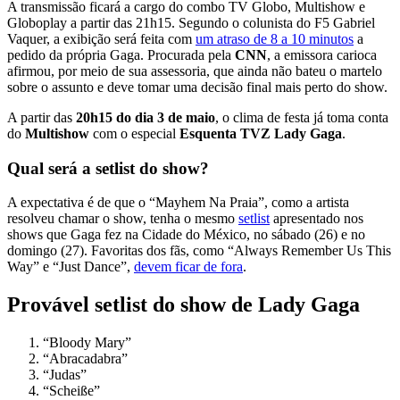
A transmissão ficará a cargo do combo TV Globo, Multishow e
Globoplay a partir das 21h15. Segundo o colunista do F5 Gabriel
Vaquer, a exibição será feita com
um atraso de 8 a 10 minutos
a
pedido da própria Gaga. Procurada pela
CNN
, a emissora carioca
afirmou, por meio de sua assessoria, que ainda não bateu o martelo
sobre o assunto e deve tomar uma decisão final mais perto do show.
A partir das
20h15 do dia 3 de maio
, o clima de festa já toma conta
do
Multishow
com o especial
Esquenta TVZ Lady Gaga
.
Qual será a setlist do show?
A expectativa é de que o “Mayhem Na Praia”, como a artista
resolveu chamar o show, tenha o mesmo
setlist
apresentado nos
shows que Gaga fez na Cidade do México, no sábado (26) e no
domingo (27). Favoritas dos fãs, como “Always Remember Us This
Way” e “Just Dance”,
devem ficar de fora
.
Provável setlist do show de Lady Gaga
“Bloody Mary”
“Abracadabra”
“Judas”
“Scheiße”