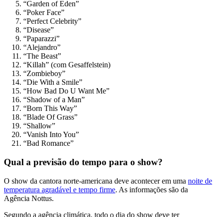
“Garden of Eden”
“Poker Face”
“Perfect Celebrity”
“Disease”
“Paparazzi”
“Alejandro”
“The Beast”
“Killah” (com Gesaffelstein)
“Zombieboy”
“Die With a Smile”
“How Bad Do U Want Me”
“Shadow of a Man”
“Born This Way”
“Blade Of Grass”
“Shallow”
“Vanish Into You”
“Bad Romance”
Qual a previsão do tempo para o show?
O show da cantora norte-americana deve acontecer em uma
noite de
temperatura agradável e tempo firme
. As informações são da
Agência Nottus.
Segundo a agência climática, todo o dia do show deve ter