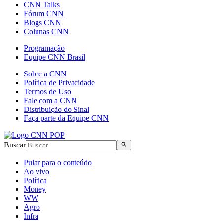
CNN Talks
Fórum CNN
Blogs CNN
Colunas CNN
Programação
Equipe CNN Brasil
Sobre a CNN
Política de Privacidade
Termos de Uso
Fale com a CNN
Distribuição do Sinal
Faça parte da Equipe CNN
Buscar
Pular para o conteúdo
Ao vivo
Política
Money
WW
Agro
Infra