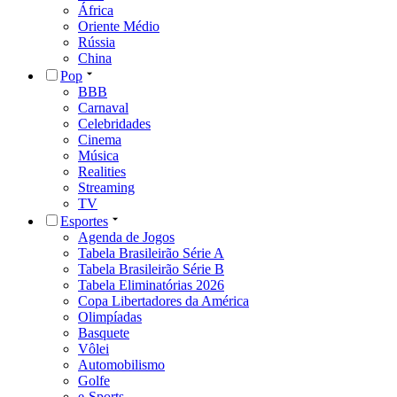
África
Oriente Médio
Rússia
China
Pop
BBB
Carnaval
Celebridades
Cinema
Música
Realities
Streaming
TV
Esportes
Agenda de Jogos
Tabela Brasileirão Série A
Tabela Brasileirão Série B
Tabela Eliminatórias 2026
Copa Libertadores da América
Olimpíadas
Basquete
Vôlei
Automobilismo
Golfe
e-Sports