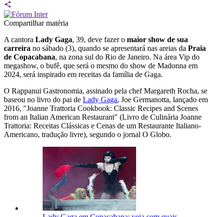
Compartilhar matéria
A cantora
Lady Gaga
, 39, deve fazer o
maior show de sua
carreira
no sábado (3), quando se apresentará nas areias da
Praia
de Copacabana
, na zona sul do Rio de Janeiro. Na área Vip do
megashow, o bufê, que será o mesmo do show de Madonna em
2024, será inspirado em receitas da família de Gaga.
O Rappanui Gastronomia, assinado pela chef Margareth Rocha, se
baseou no livro do pai de
Lady Gaga
, Joe Germanotta, lançado em
2016, "Joanne Trattoria Cookbook: Classic Recipes and Scenes
from an Italian American Restaurant" (Livro de Culinária Joanne
Trattoria: Receitas Clássicas e Cenas de um Restaurante Italiano-
Americano, tradução livre), segundo o jornal O Globo.
Lady Gaga em Copacabana: veja com quais