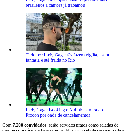
brasileiros a cantora já trabalhou
Tudo por Lady Gaga: fãs fazem vigília, usam
fantasia e até fralda no Rio
Lady Gaga: Booking e Airbnb na mira do
Procon por onda de cancelamentos
Com
7.200 convidados
, serão servidos pratos como saladas de
quinoa com rúcula e beterraba, lentilha com cebola caramelizada e