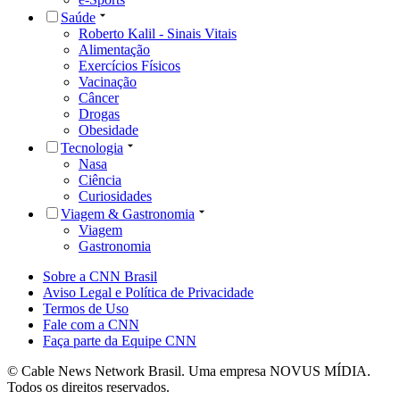
Saúde
Roberto Kalil - Sinais Vitais
Alimentação
Exercícios Físicos
Vacinação
Câncer
Drogas
Obesidade
Tecnologia
Nasa
Ciência
Curiosidades
Viagem & Gastronomia
Viagem
Gastronomia
Sobre a CNN Brasil
Aviso Legal e Política de Privacidade
Termos de Uso
Fale com a CNN
Faça parte da Equipe CNN
© Cable News Network Brasil. Uma empresa NOVUS MÍDIA.
Todos os direitos reservados.