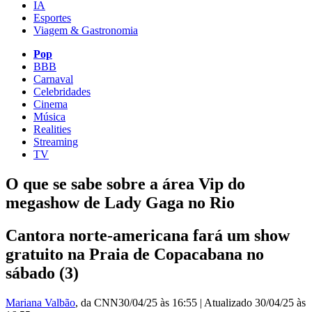
IA
Esportes
Viagem & Gastronomia
Pop
BBB
Carnaval
Celebridades
Cinema
Música
Realities
Streaming
TV
O que se sabe sobre a área Vip do
megashow de Lady Gaga no Rio
Cantora norte-americana fará um show
gratuito na Praia de Copacabana no
sábado (3)
Mariana Valbão
, da CNN
30/04/25 às 16:55
|
Atualizado
30/04/25 às