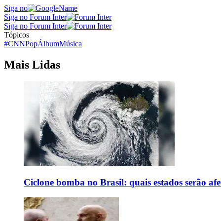
Siga no
Siga no Forum Inter
Siga no Forum Inter
Tópicos
#CNNPop
Álbum
Música
Mais Lidas
Ciclone bomba no Brasil: quais estados serão af