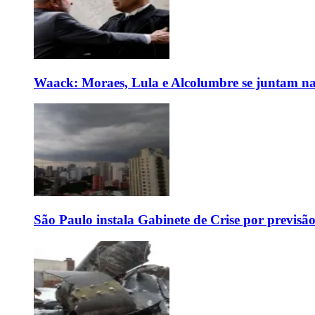
Waack: Moraes, Lula e Alcolumbre se juntam na
São Paulo instala Gabinete de Crise por previsã