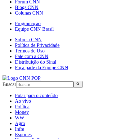
Fórum CNN
Blogs CNN
Colunas CNN
Programação
Equipe CNN Brasil
Sobre a CNN
Política de Privacidade
Termos de Uso
Fale com a CNN
Distribuição do Sinal
Faça parte da Equipe CNN
Buscar
Pular para o conteúdo
Ao vivo
Política
Money
WW
Agro
Infra
Esportes