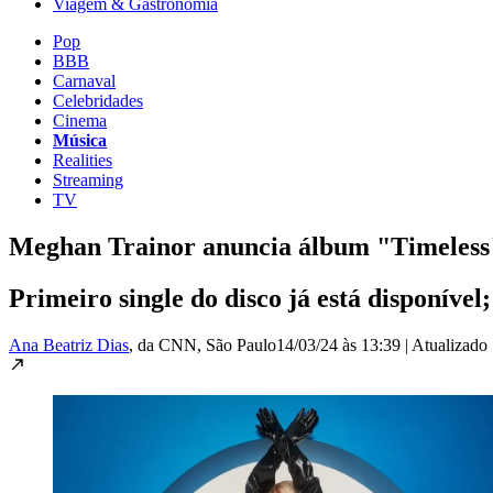
Viagem & Gastronomia
Pop
BBB
Carnaval
Celebridades
Cinema
Música
Realities
Streaming
TV
Meghan Trainor anuncia álbum "Timeless" 
Primeiro single do disco já está disponív
Ana Beatriz Dias
, da CNN
, São Paulo
14/03/24 às 13:39
|
Atualizado