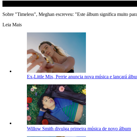
Sobre "Timeless", Meghan escreveu: "Este álbum significa muito para
Leia Mais
Ex-Little Mix, Perrie anuncia nova música e lançará álb
Willow Smith divulga primeira música de novo álbum