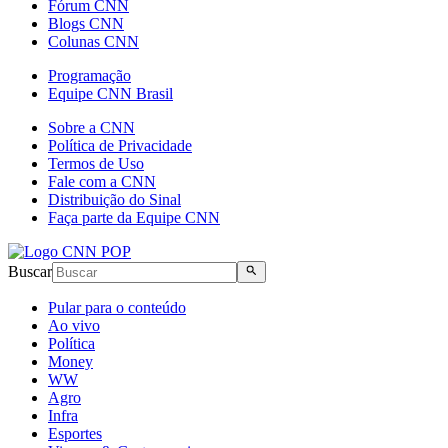
Fórum CNN
Blogs CNN
Colunas CNN
Programação
Equipe CNN Brasil
Sobre a CNN
Política de Privacidade
Termos de Uso
Fale com a CNN
Distribuição do Sinal
Faça parte da Equipe CNN
Buscar
Pular para o conteúdo
Ao vivo
Política
Money
WW
Agro
Infra
Esportes