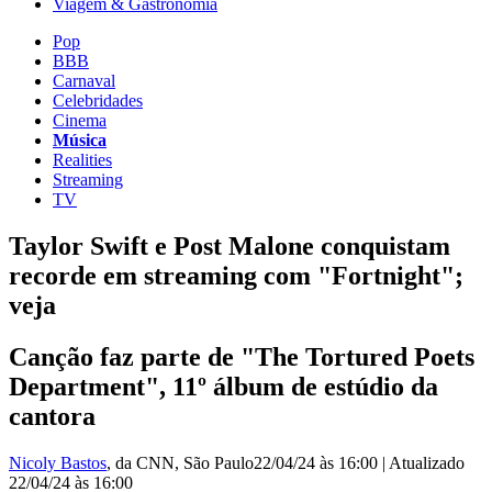
Viagem & Gastronomia
Pop
BBB
Carnaval
Celebridades
Cinema
Música
Realities
Streaming
TV
Taylor Swift e Post Malone conquistam
recorde em streaming com "Fortnight";
veja
Canção faz parte de "The Tortured Poets
Department", 11º álbum de estúdio da
cantora
Nicoly Bastos
, da CNN
, São Paulo
22/04/24 às 16:00
|
Atualizado
22/04/24 às 16:00