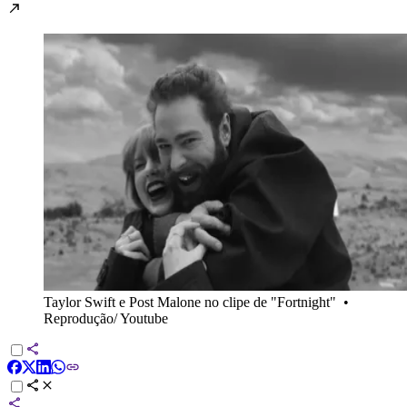
Taylor Swift e Post Malone no clipe de "Fortnight"
•
Reprodução/ Youtube