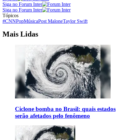
Siga no Forum Inter
Siga no Forum Inter
Tópicos
#CNNPop
Música
Post Malone
Taylor Swift
Mais Lidas
Ciclone bomba no Brasil: quais estados
serão afetados pelo fenômeno