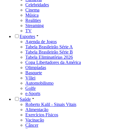
Celebridades
Cinema
Música
Realities
Streaming
TV
Esportes
Agenda de Jogos
Tabela Brasileirão Série A
Tabela Brasileirão Série B
Tabela Eliminatórias 2026
Copa Libertadores da América
Olimpíadas
Basquete
Vôlei
Automobilismo
Golfe
e-Sports
Saúde
Roberto Kalil - Sinais Vitais
Alimentação
Exercícios Físicos
Vacinação
Câncer