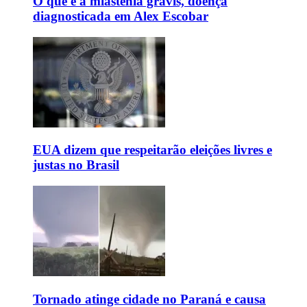
O que é a miastenia gravis, doença
diagnosticada em Alex Escobar
EUA dizem que respeitarão eleições livres e
justas no Brasil
Tornado atinge cidade no Paraná e causa