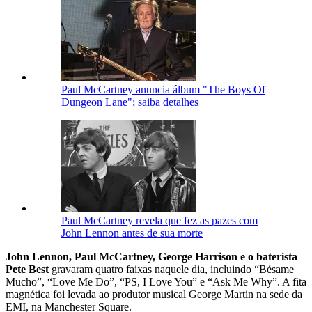
Paul McCartney anuncia álbum "The Boys Of
Dungeon Lane"; saiba detalhes
Paul McCartney revela que fez as pazes com
John Lennon antes de sua morte
John Lennon, Paul McCartney, George Harrison e o baterista
Pete Best
gravaram quatro faixas naquele dia, incluindo “Bésame
Mucho”, “Love Me Do”, “PS, I Love You” e “Ask Me Why”. A fita
magnética foi levada ao produtor musical George Martin na sede da
EMI, na Manchester Square.