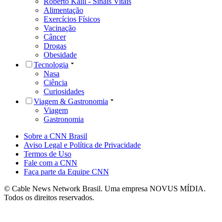
Roberto Kalil - Sinais Vitais
Alimentação
Exercícios Físicos
Vacinação
Câncer
Drogas
Obesidade
Tecnologia
Nasa
Ciência
Curiosidades
Viagem & Gastronomia
Viagem
Gastronomia
Sobre a CNN Brasil
Aviso Legal e Política de Privacidade
Termos de Uso
Fale com a CNN
Faça parte da Equipe CNN
© Cable News Network Brasil. Uma empresa NOVUS MÍDIA.
Todos os direitos reservados.