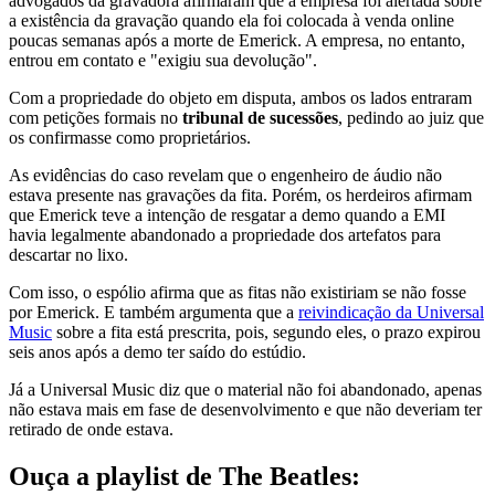
advogados da gravadora afirmaram que a empresa foi alertada sobre
a existência da gravação quando ela foi colocada à venda online
poucas semanas após a morte de Emerick. A empresa, no entanto,
entrou em contato e "exigiu sua devolução".
Com a propriedade do objeto em disputa, ambos os lados entraram
com petições formais no
tribunal de sucessões
, pedindo ao juiz que
os confirmasse como proprietários.
As evidências do caso revelam que o engenheiro de áudio não
estava presente nas gravações da fita. Porém, os herdeiros afirmam
que Emerick teve a intenção de resgatar a demo quando a EMI
havia legalmente abandonado a propriedade dos artefatos para
descartar no lixo.
Com isso, o espólio afirma que as fitas não existiriam se não fosse
por Emerick. E também argumenta que a
reivindicação da Universal
Music
sobre a fita está prescrita, pois, segundo eles, o prazo expirou
seis anos após a demo ter saído do estúdio.
Já a Universal Music diz que o material não foi abandonado, apenas
não estava mais em fase de desenvolvimento e que não deveriam ter
retirado de onde estava.
Ouça a playlist de The Beatles: