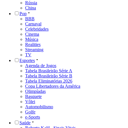
Rússia
China
Pop
BBB
Carnaval
Celebridades
Cinema
Música
Realities
Streaming
TV
Esportes
Agenda de Jogos
Tabela Brasileirão Série A
Tabela Brasileirão Série B
Tabela Eliminatórias 2026
Copa Libertadores da América
Olimpíadas
Basquete
Vôlei
Automobilismo
Golfe
e-Sports
Saúde
Roberto Kalil - Sinais Vitais