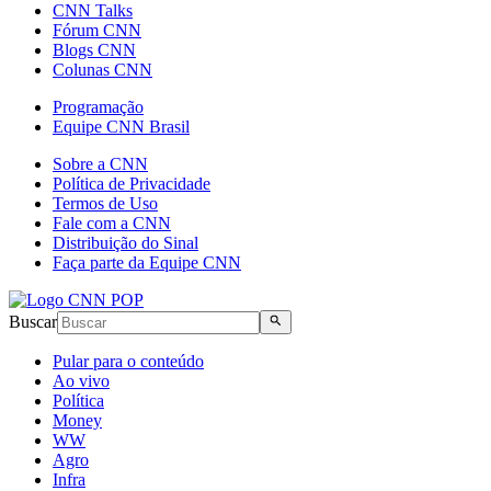
CNN Talks
Fórum CNN
Blogs CNN
Colunas CNN
Programação
Equipe CNN Brasil
Sobre a CNN
Política de Privacidade
Termos de Uso
Fale com a CNN
Distribuição do Sinal
Faça parte da Equipe CNN
Buscar
Pular para o conteúdo
Ao vivo
Política
Money
WW
Agro
Infra