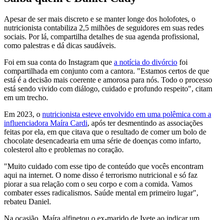
Apesar de ser mais discreto e se manter longe dos holofotes, o
nutricionista contabiliza 2,5 milhões de seguidores em suas redes
sociais. Por lá, compartilha detalhes de sua agenda profissional,
como palestras e dá dicas saudáveis.
Foi em sua conta do Instagram que
a notícia do divórcio
foi
compartilhada em conjunto com a cantora. "Estamos certos de que
está é a decisão mais coerente e amorosa para nós. Todo o processo
está sendo vivido com diálogo, cuidado e profundo respeito", citam
em um trecho.
Em 2023, o
nutricionista esteve envolvido em uma polêmica com a
influenciadora Maíra Cardi
, após ter desmentindo as associações
feitas por ela, em que citava que o resultado de comer um bolo de
chocolate desencadearia em uma série de doenças como infarto,
colesterol alto e problemas no coração.
"Muito cuidado com esse tipo de conteúdo que vocês encontram
aqui na internet. O nome disso é terrorismo nutricional e só faz
piorar a sua relação com o seu corpo e com a comida. Vamos
combater esses radicalismos. Saúde mental em primeiro lugar",
rebateu Daniel.
Na ocasião, Maíra alfinetou o ex-marido de Ivete ao indicar um