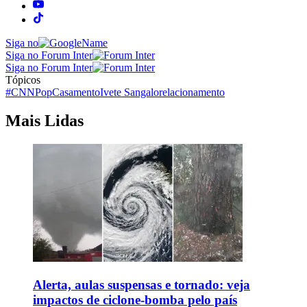
Siga no
Siga no Forum Inter
Siga no Forum Inter
Tópicos
#CNNPop
Casamento
Ivete Sangalo
relacionamento
Mais Lidas
Alerta, aulas suspensas e tornado: veja
impactos de ciclone-bomba pelo país