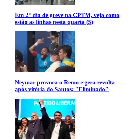
Em 2° dia de greve na CPTM, veja como
estão as linhas nesta quarta (5)
Neymar provoca o Remo e gera revolta
após vitória do Santos: "Eliminado"