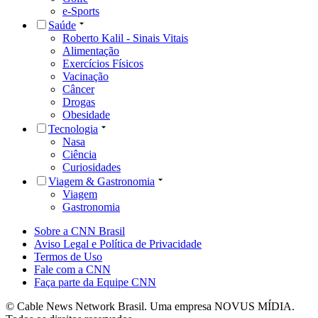
e-Sports
Saúde
Roberto Kalil - Sinais Vitais
Alimentação
Exercícios Físicos
Vacinação
Câncer
Drogas
Obesidade
Tecnologia
Nasa
Ciência
Curiosidades
Viagem & Gastronomia
Viagem
Gastronomia
Sobre a CNN Brasil
Aviso Legal e Política de Privacidade
Termos de Uso
Fale com a CNN
Faça parte da Equipe CNN
© Cable News Network Brasil. Uma empresa NOVUS MÍDIA.