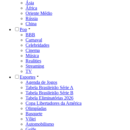
Ásia
África
Oriente Médio
Rússia
China
Pop
BBB
Carnaval
Celebridades
Cinema
Música
Realities
Streaming
TV
Esportes
Agenda de Jogos
Tabela Brasileirão Série A
Tabela Brasileirão Série B
Tabela Eliminatórias 2026
Copa Libertadores da América
Olimpíadas
Basquete
Vôlei
Automobilismo
Golfe