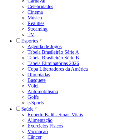
Carnaval
Celebridades
Cinema
Música
Realities
Streaming
TV
Esportes
Agenda de Jogos
Tabela Brasileirão Série A
Tabela Brasileirão Série B
Tabela Eliminatórias 2026
Copa Libertadores da América
Olimpíadas
Basquete
Vôlei
Automobilismo
Golfe
e-Sports
Saúde
Roberto Kalil - Sinais Vitais
Alimentação
Exercícios Físicos
Vacinação
Câncer