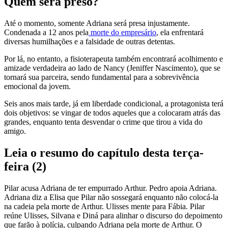
Quem será preso?
Até o momento, somente Adriana será presa injustamente.
Condenada a 12 anos pela
morte do empresário
, ela enfrentará
diversas humilhações e a falsidade de outras detentas.
Por lá, no entanto, a fisioterapeuta também encontrará acolhimento e
amizade verdadeira ao lado de Nancy (Jeniffer Nascimento), que se
tornará sua parceira, sendo fundamental para a sobrevivência
emocional da jovem.
Seis anos mais tarde, já em liberdade condicional, a protagonista terá
dois objetivos: se vingar de todos aqueles que a colocaram atrás das
grandes, enquanto tenta desvendar o crime que tirou a vida do
amigo.
Leia o resumo do capítulo desta terça-
feira (2)
Pilar acusa Adriana de ter empurrado Arthur. Pedro apoia Adriana.
Adriana diz a Elisa que Pilar não sossegará enquanto não colocá-la
na cadeia pela morte de Arthur. Ulisses mente para Fábia. Pilar
reúne Ulisses, Silvana e Diná para alinhar o discurso do depoimento
que farão à polícia, culpando Adriana pela morte de Arthur. O