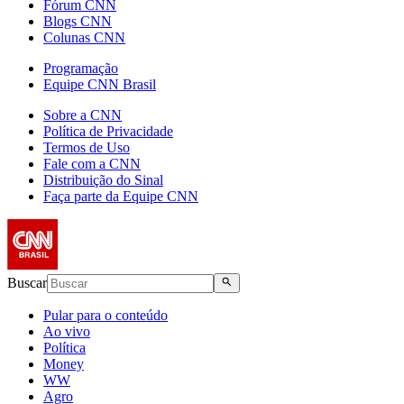
Fórum CNN
Blogs CNN
Colunas CNN
Programação
Equipe CNN Brasil
Sobre a CNN
Política de Privacidade
Termos de Uso
Fale com a CNN
Distribuição do Sinal
Faça parte da Equipe CNN
Buscar
Pular para o conteúdo
Ao vivo
Política
Money
WW
Agro