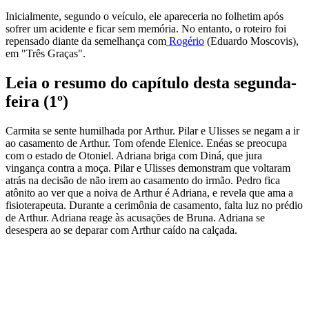
Inicialmente, segundo o veículo, ele apareceria no folhetim após
sofrer um acidente e ficar sem memória. No entanto, o roteiro foi
repensado diante da semelhança com
Rogério
(Eduardo Moscovis),
em "Três Graças".
Leia o resumo do capítulo desta segunda-
feira (1º)
Carmita se sente humilhada por Arthur. Pilar e Ulisses se negam a ir
ao casamento de Arthur. Tom ofende Elenice. Enéas se preocupa
com o estado de Otoniel. Adriana briga com Diná, que jura
vingança contra a moça. Pilar e Ulisses demonstram que voltaram
atrás na decisão de não irem ao casamento do irmão. Pedro fica
atônito ao ver que a noiva de Arthur é Adriana, e revela que ama a
fisioterapeuta. Durante a cerimônia de casamento, falta luz no prédio
de Arthur. Adriana reage às acusações de Bruna. Adriana se
desespera ao se deparar com Arthur caído na calçada.