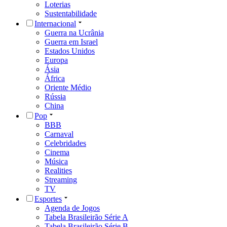
Loterias
Sustentabilidade
Internacional
Guerra na Ucrânia
Guerra em Israel
Estados Unidos
Europa
Ásia
África
Oriente Médio
Rússia
China
Pop
BBB
Carnaval
Celebridades
Cinema
Música
Realities
Streaming
TV
Esportes
Agenda de Jogos
Tabela Brasileirão Série A
Tabela Brasileirão Série B