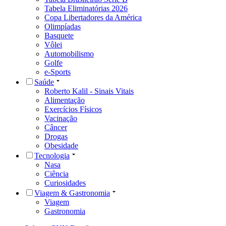
Tabela Eliminatórias 2026
Copa Libertadores da América
Olimpíadas
Basquete
Vôlei
Automobilismo
Golfe
e-Sports
Saúde
Roberto Kalil - Sinais Vitais
Alimentação
Exercícios Físicos
Vacinação
Câncer
Drogas
Obesidade
Tecnologia
Nasa
Ciência
Curiosidades
Viagem & Gastronomia
Viagem
Gastronomia