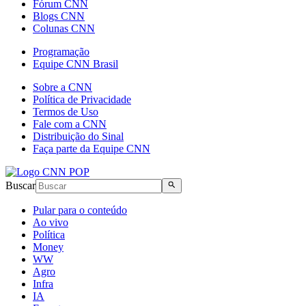
Fórum CNN
Blogs CNN
Colunas CNN
Programação
Equipe CNN Brasil
Sobre a CNN
Política de Privacidade
Termos de Uso
Fale com a CNN
Distribuição do Sinal
Faça parte da Equipe CNN
Buscar
Pular para o conteúdo
Ao vivo
Política
Money
WW
Agro
Infra
IA