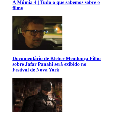
A Múmia 4 | Tudo o que sabemos sobre o
filme
Documentário de Kleber Mendonça Filho
sobre Jafar Panahi será exibido no
Festival de Nova York