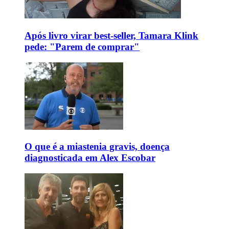
Após livro virar best-seller, Tamara Klink
pede: "Parem de comprar"
O que é a miastenia gravis, doença
diagnosticada em Alex Escobar