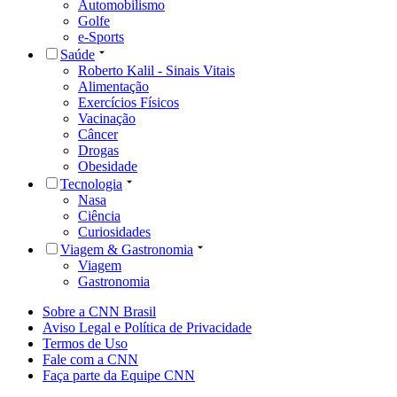
Automobilismo
Golfe
e-Sports
Saúde
Roberto Kalil - Sinais Vitais
Alimentação
Exercícios Físicos
Vacinação
Câncer
Drogas
Obesidade
Tecnologia
Nasa
Ciência
Curiosidades
Viagem & Gastronomia
Viagem
Gastronomia
Sobre a CNN Brasil
Aviso Legal e Política de Privacidade
Termos de Uso
Fale com a CNN
Faça parte da Equipe CNN