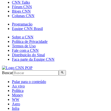
CNN Talks
Fórum CNN
Blogs CNN
Colunas CNN
Programação
Equipe CNN Brasil
Sobre a CNN
Política de Privacidade
Termos de Uso
Fale com a CNN
Distribuição do Sinal
Faça parte da Equipe CNN
Buscar
Pular para o conteúdo
Ao vivo
Política
Money
WW
Agro
Infra