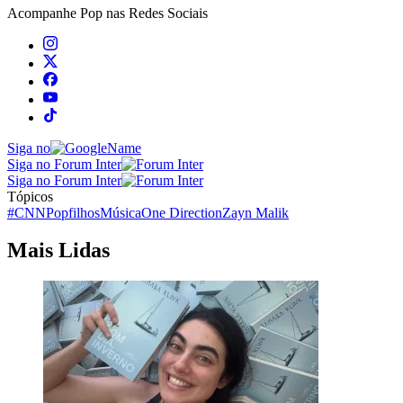
Acompanhe
Pop
nas Redes Sociais
Siga no
Siga no Forum Inter
Siga no Forum Inter
Tópicos
#CNNPop
filhos
Música
One Direction
Zayn Malik
Mais Lidas