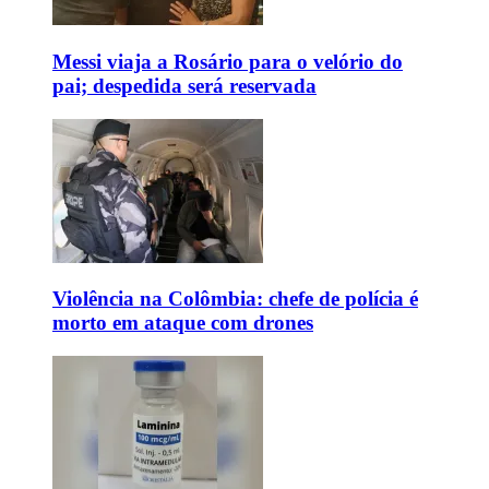
Messi viaja a Rosário para o velório do
pai; despedida será reservada
Violência na Colômbia: chefe de polícia é
morto em ataque com drones