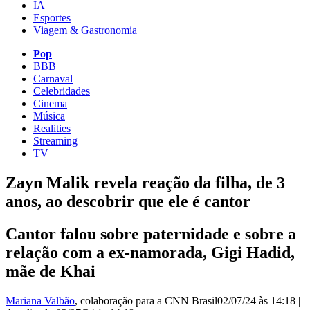
IA
Esportes
Viagem & Gastronomia
Pop
BBB
Carnaval
Celebridades
Cinema
Música
Realities
Streaming
TV
Zayn Malik revela reação da filha, de 3
anos, ao descobrir que ele é cantor
Cantor falou sobre paternidade e sobre a
relação com a ex-namorada, Gigi Hadid,
mãe de Khai
Mariana Valbão
, colaboração para a CNN Brasil
02/07/24 às 14:18
|