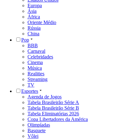
Europa
Ásia
África
Oriente Médio
Rússia
China
Pop
BBB
Carnaval
Celebridades
Cinema
Música
Realities
Streaming
TV
Esportes
Agenda de Jogos
Tabela Brasileirão Série A
Tabela Brasileirão Série B
Tabela Eliminatórias 2026
Copa Libertadores da América
Olimpíadas
Basquete
Vôlei