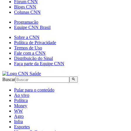
Fórum CNN
Blogs CNN
Colunas CNN
Programação
Equipe CNN Brasil
Sobre a CNN
Política de Privacidade
Termos de Uso
Fale com a CNN
Distribuição do Sinal
Faça parte da Equipe CNN
Buscar
Pular para o conteúdo
Ao vivo
Política
Money
WW
Agro
Infra
Esportes