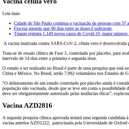
Vacina célula vero
Leia mais
Cidade de São Paulo continua a vacinação de pessoas com 37 a
Fiocruz garante que 90 dias entre as doses é suficiente
Tóquio registra 1.149 novos casos de Covid-19, maior número
A vacina inativada contra SARS-CoV-2, célula vero é desenvolvida 
Trata-se de ensaio clínico de Fase 3, controlado por placebo, para a
intervalo de 14 dias entre a primeira e segunda dose.
O estudo a ser realizado no Brasil é parte de uma pesquisa que está s
China e México. No Brasil, serão 7.992 voluntários nos Estados de G
“O delineamento de um estudo controlado por placebo ainda é consid
população não vacinada, desde que se leve em conta a possibilidade 
deve ser obrigatoriamente autorizado pelas instâncias éticas”, explic
Vacina AZD2816
A segunda pesquisa clínica aprovada testará uma segunda candidata 
vacina anterior AZD1222, patrocinada pela Universidade de Oxford e