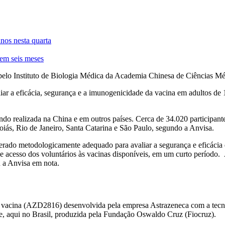
nos nesta quarta
 em seis meses
pelo Instituto de Biologia Médica da Academia Chinesa de Ciências M
valiar a eficácia, segurança e a imunogenicidade da vacina em adultos 
endo realizada na China e em outros países. Cerca de 34.020 participante
oiás, Rio de Janeiro, Santa Catarina e São Paulo, segundo a Anvisa.
erado metodologicamente adequado para avaliar a segurança e eficácia
de acesso dos voluntários às vacinas disponíveis, em um curto período
ou a Anvisa em nota.
à vacina (AZD2816) desenvolvida pela empresa Astrazeneca com a tecno
, aqui no Brasil, produzida pela Fundação Oswaldo Cruz (Fiocruz).