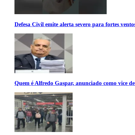
Defesa Civil emite alerta severo para fortes vent
Quem é Alfredo Gaspar, anunciado como vice de