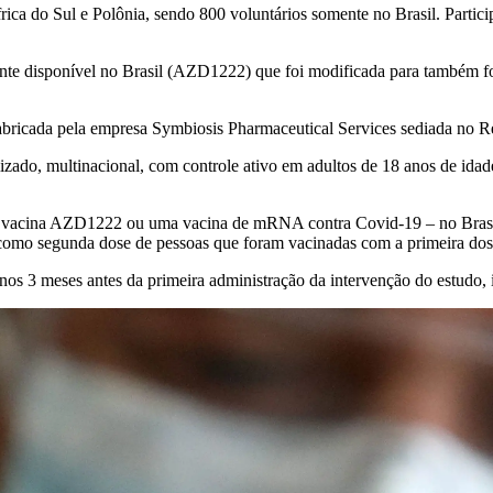
ica do Sul e Polônia, sendo 800 voluntários somente no Brasil. Partici
te disponível no Brasil (AZD1222) que foi modificada para também fo
fabricada pela empresa Symbiosis Pharmaceutical Services sediada no 
izado, multinacional, com controle ativo em adultos de 18 anos de ida
a vacina AZD1222 ou uma vacina de mRNA contra Covid-19 – no Brasil,
 como segunda dose de pessoas que foram vacinadas com a primeira d
nos 3 meses antes da primeira administração da intervenção do estudo,