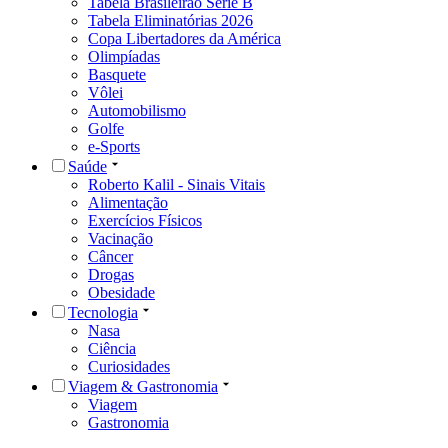
Tabela Brasileirão Série B
Tabela Eliminatórias 2026
Copa Libertadores da América
Olimpíadas
Basquete
Vôlei
Automobilismo
Golfe
e-Sports
Saúde
Roberto Kalil - Sinais Vitais
Alimentação
Exercícios Físicos
Vacinação
Câncer
Drogas
Obesidade
Tecnologia
Nasa
Ciência
Curiosidades
Viagem & Gastronomia
Viagem
Gastronomia