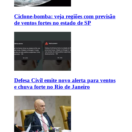
Ciclone-bomba: veja regiões com previsão
de ventos fortes no estado de SP
Defesa Civil emite novo alerta para ventos
e chuva forte no Rio de Janeiro