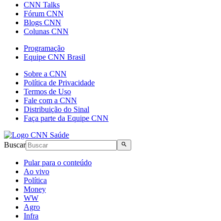
CNN Talks
Fórum CNN
Blogs CNN
Colunas CNN
Programação
Equipe CNN Brasil
Sobre a CNN
Política de Privacidade
Termos de Uso
Fale com a CNN
Distribuição do Sinal
Faça parte da Equipe CNN
Buscar
Pular para o conteúdo
Ao vivo
Política
Money
WW
Agro
Infra