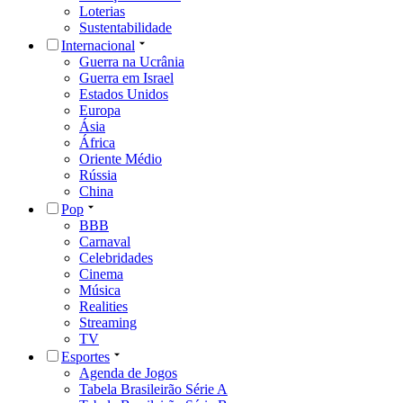
Loterias
Sustentabilidade
Internacional
Guerra na Ucrânia
Guerra em Israel
Estados Unidos
Europa
Ásia
África
Oriente Médio
Rússia
China
Pop
BBB
Carnaval
Celebridades
Cinema
Música
Realities
Streaming
TV
Esportes
Agenda de Jogos
Tabela Brasileirão Série A