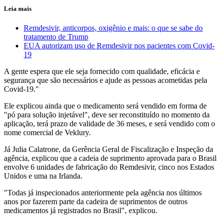
Leia mais
Remdesivir, anticorpos, oxigênio e mais: o que se sabe do
tratamento de Trump
EUA autorizam uso de Remdesivir nos pacientes com Covid-
19
A gente espera que ele seja fornecido com qualidade, eficácia e
segurança que são necessários e ajude as pessoas acometidas pela
Covid-19."
Ele explicou ainda que o medicamento será vendido em forma de
"pó para solução injetável", deve ser reconstituído no momento da
aplicação, terá prazo de validade de 36 meses, e será vendido com o
nome comercial de Veklury.
Já Julia Calatrone, da Gerência Geral de Fiscalização e Inspeção da
agência, explicou que a cadeia de suprimento aprovada para o Brasil
envolve 6 unidades de fabricação do Remdesivir, cinco nos Estados
Unidos e uma na Irlanda.
"Todas já inspecionados anteriormente pela agência nos últimos
anos por fazerem parte da cadeira de suprimentos de outros
medicamentos já registrados no Brasil", explicou.