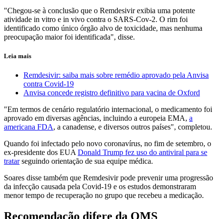
"Chegou-se à conclusão que o Remdesivir exibia uma potente
atividade in vitro e in vivo contra o SARS-Cov-2. O rim foi
identificado como único órgão alvo de toxicidade, mas nenhuma
preocupação maior foi identificada", disse.
Leia mais
Remdesivir: saiba mais sobre remédio aprovado pela Anvisa
contra Covid-19
Anvisa concede registro definitivo para vacina de Oxford
"Em termos de cenário regulatório internacional, o medicamento foi
aprovado em diversas agências, incluindo a europeia EMA,
a
americana FDA
, a canadense, e diversos outros países", completou.
Quando foi infectado pelo novo coronavírus, no fim de setembro, o
ex-presidente dos EUA
Donald Trump fez uso do antiviral para se
tratar
seguindo orientação de sua equipe médica.
Soares disse também que Remdesivir pode prevenir uma progressão
da infecção causada pela Covid-19 e os estudos demonstraram
menor tempo de recuperação no grupo que recebeu a medicação.
Recomendação difere da OMS