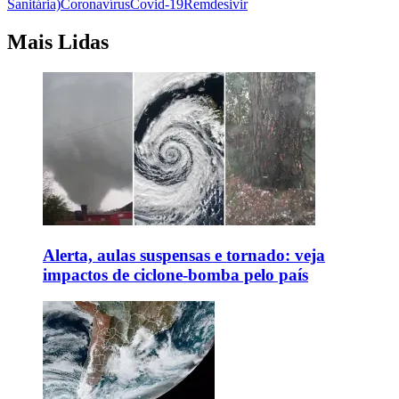
Sanitária)
Coronavírus
Covid-19
Remdesivir
Mais Lidas
Alerta, aulas suspensas e tornado: veja
impactos de ciclone-bomba pelo país