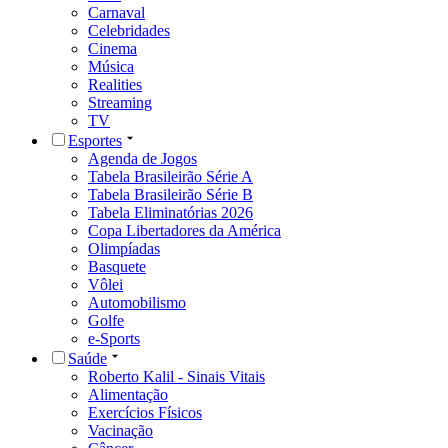
Carnaval
Celebridades
Cinema
Música
Realities
Streaming
TV
Esportes
Agenda de Jogos
Tabela Brasileirão Série A
Tabela Brasileirão Série B
Tabela Eliminatórias 2026
Copa Libertadores da América
Olimpíadas
Basquete
Vôlei
Automobilismo
Golfe
e-Sports
Saúde
Roberto Kalil - Sinais Vitais
Alimentação
Exercícios Físicos
Vacinação