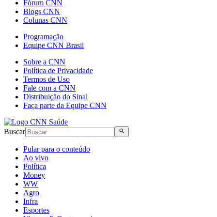
Fórum CNN
Blogs CNN
Colunas CNN
Programação
Equipe CNN Brasil
Sobre a CNN
Política de Privacidade
Termos de Uso
Fale com a CNN
Distribuição do Sinal
Faça parte da Equipe CNN
Buscar
Pular para o conteúdo
Ao vivo
Política
Money
WW
Agro
Infra
Esportes