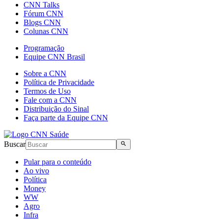
CNN Talks
Fórum CNN
Blogs CNN
Colunas CNN
Programação
Equipe CNN Brasil
Sobre a CNN
Política de Privacidade
Termos de Uso
Fale com a CNN
Distribuição do Sinal
Faça parte da Equipe CNN
Buscar
Pular para o conteúdo
Ao vivo
Política
Money
WW
Agro
Infra