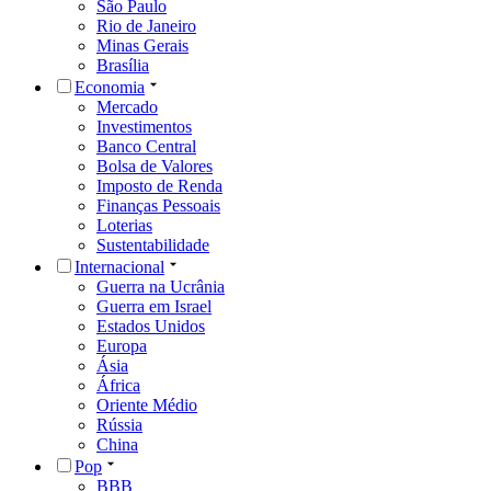
São Paulo
Rio de Janeiro
Minas Gerais
Brasília
Economia
Mercado
Investimentos
Banco Central
Bolsa de Valores
Imposto de Renda
Finanças Pessoais
Loterias
Sustentabilidade
Internacional
Guerra na Ucrânia
Guerra em Israel
Estados Unidos
Europa
Ásia
África
Oriente Médio
Rússia
China
Pop
BBB