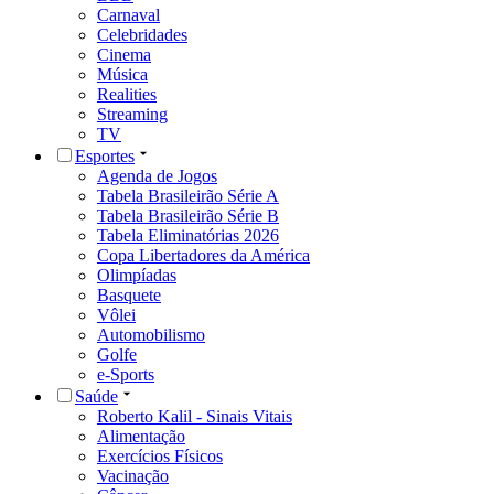
Carnaval
Celebridades
Cinema
Música
Realities
Streaming
TV
Esportes
Agenda de Jogos
Tabela Brasileirão Série A
Tabela Brasileirão Série B
Tabela Eliminatórias 2026
Copa Libertadores da América
Olimpíadas
Basquete
Vôlei
Automobilismo
Golfe
e-Sports
Saúde
Roberto Kalil - Sinais Vitais
Alimentação
Exercícios Físicos
Vacinação