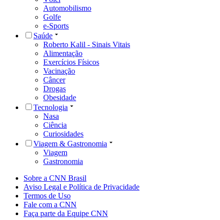
Automobilismo
Golfe
e-Sports
Saúde
Roberto Kalil - Sinais Vitais
Alimentação
Exercícios Físicos
Vacinação
Câncer
Drogas
Obesidade
Tecnologia
Nasa
Ciência
Curiosidades
Viagem & Gastronomia
Viagem
Gastronomia
Sobre a CNN Brasil
Aviso Legal e Política de Privacidade
Termos de Uso
Fale com a CNN
Faça parte da Equipe CNN