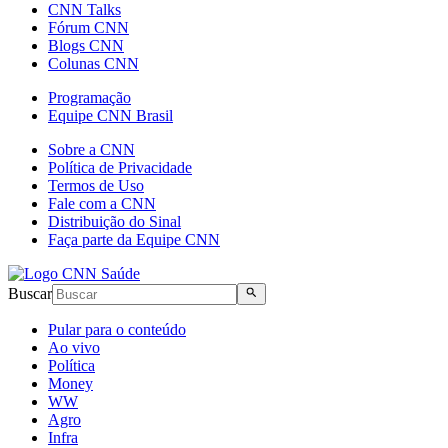
CNN Talks
Fórum CNN
Blogs CNN
Colunas CNN
Programação
Equipe CNN Brasil
Sobre a CNN
Política de Privacidade
Termos de Uso
Fale com a CNN
Distribuição do Sinal
Faça parte da Equipe CNN
Buscar
Pular para o conteúdo
Ao vivo
Política
Money
WW
Agro
Infra