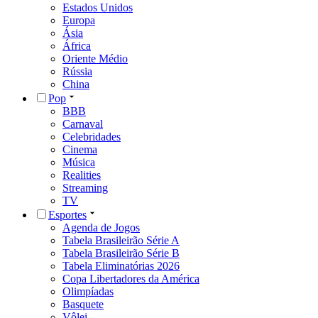
Estados Unidos
Europa
Ásia
África
Oriente Médio
Rússia
China
Pop
BBB
Carnaval
Celebridades
Cinema
Música
Realities
Streaming
TV
Esportes
Agenda de Jogos
Tabela Brasileirão Série A
Tabela Brasileirão Série B
Tabela Eliminatórias 2026
Copa Libertadores da América
Olimpíadas
Basquete
Vôlei