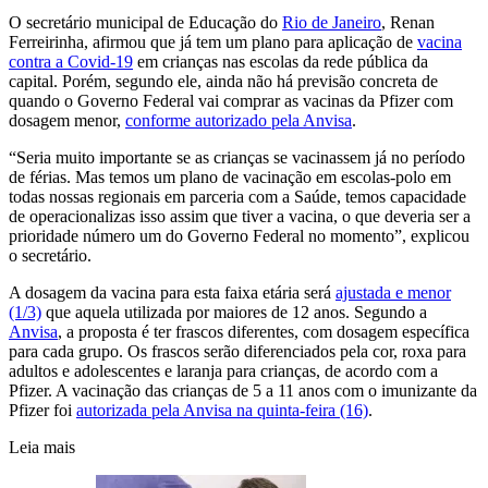
O secretário municipal de Educação do
Rio de Janeiro
, Renan
Ferreirinha, afirmou que já tem um plano para aplicação de
vacina
contra a Covid-19
em crianças nas escolas da rede pública da
capital. Porém, segundo ele, ainda não há previsão concreta de
quando o Governo Federal vai comprar as vacinas da Pfizer com
dosagem menor,
conforme autorizado pela Anvisa
.
“Seria muito importante se as crianças se vacinassem já no período
de férias. Mas temos um plano de vacinação em escolas-polo em
todas nossas regionais em parceria com a Saúde, temos capacidade
de operacionalizas isso assim que tiver a vacina, o que deveria ser a
prioridade número um do Governo Federal no momento”, explicou
o secretário.
A dosagem da vacina para esta faixa etária será
ajustada e menor
(1/3)
que aquela utilizada por maiores de 12 anos. Segundo a
Anvisa
, a proposta é ter frascos diferentes, com dosagem específica
para cada grupo. Os frascos serão diferenciados pela cor, roxa para
adultos e adolescentes e laranja para crianças, de acordo com a
Pfizer. A vacinação das crianças de 5 a 11 anos com o imunizante da
Pfizer foi
autorizada pela Anvisa na quinta-feira (16)
.
Leia mais