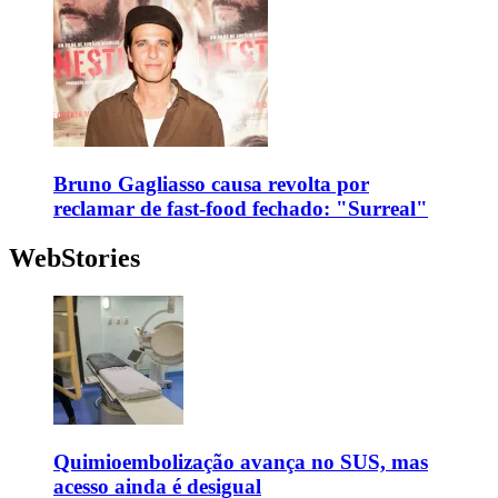
Bruno Gagliasso causa revolta por
reclamar de fast-food fechado: "Surreal"
WebStories
Quimioembolização avança no SUS, mas
acesso ainda é desigual